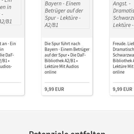
 an · Ein
Die Spur führt nach
Freude. Lieb
in
Bayern · Einem Betrüger
Dramatisch
Die DaF-
auf der Spur • Die DaF-
Schwarzwal
2/B1 •
Bibliothek A2/B1 •
Bibliothek 
Audios-
Lektüre Mit Audios
Lektüre Mit
online
online
9,99 EUR
9,99 EUR