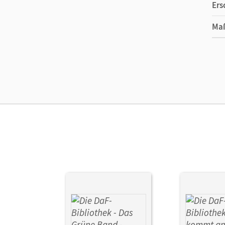
Ers
Ma
Ver
Aut