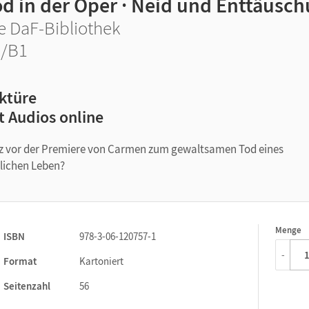
od in der Oper · Neid und Enttäusc
e DaF-Bibliothek
2/B1
ktüre
t Audios online
rz vor der Premiere von Carmen zum gewaltsamen Tod eines
lichen Leben?
Menge
1
ISBN
978-3-06-120757-1
-
Format
Kartoniert
Seitenzahl
56