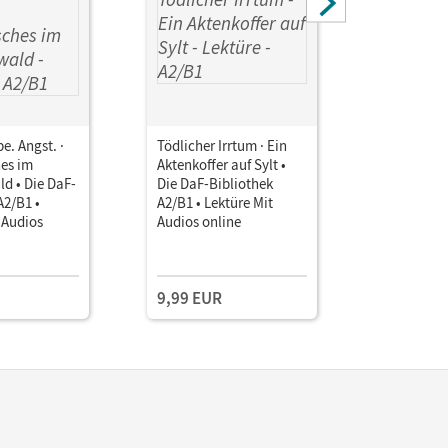
e. Angst. ·
Tödlicher Irrtum · Ein
Jeder ist k
es im
Aktenkoffer auf Sylt •
Geheimnis 
d • Die DaF-
Die DaF-Bibliothek
Die DaF-B
A2/B1 •
A2/B1 • Lektüre Mit
A2/B1 • Le
 Audios
Audios online
Audios on
9,99 EUR
9,99 EU