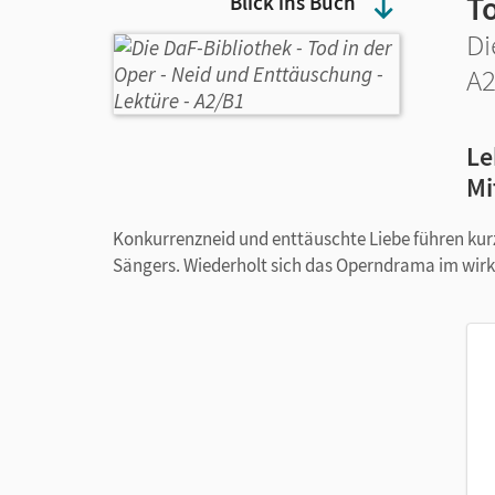
T
Blick ins Buch
Di
A
Le
Mi
Konkurrenzneid und enttäuschte Liebe führen ku
Sängers. Wiederholt sich das Operndrama im wirk