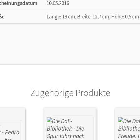
cheinungsdatum
10.05.2016
ße
Länge: 19 cm, Breite: 12,7 cm, Höhe: 0,5 cm
lag
Cornelsen Verlag
or/-in
Borbein, Volker; Lohéac-Wieders, Marie-Cla
Zugehörige Produkte