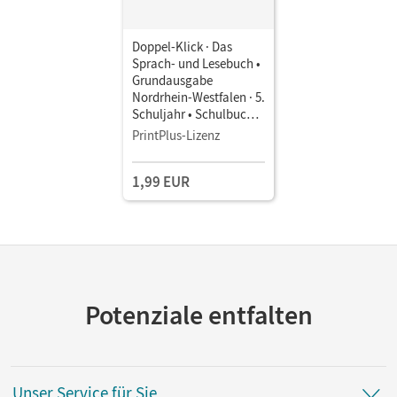
Doppel-Klick · Das
Sprach- und Lesebuch •
Grundausgabe
Nordrhein-Westfalen · 5.
Schuljahr • Schulbuch
als E-Book
PrintPlus-Lizenz
1,99 EUR
Potenziale entfalten
Unser Service für Sie