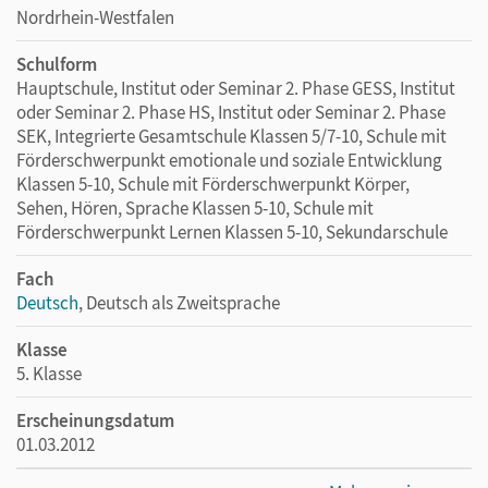
Im Zentrum stehen (Informations-)Medien und moderne wie
Nordrhein-Westfalen
traditionelle literarische Texte aller Gattungen. Die Texte
Schulform
knüpfen an die Alltagserfahrungen der Schüler/-innen an
Hauptschule, Institut oder Seminar 2. Phase GESS, Institut
und sind interkulturell gültig.
oder Seminar 2. Phase HS, Institut oder Seminar 2. Phase
Kapitel: Arbeitstechniken, Rechtschreiben und
SEK, Integrierte Gesamtschule Klassen 5/7-10, Schule mit
Grammatik
Förderschwerpunkt emotionale und soziale Entwicklung
Die sachsystematischen Einheiten bauen in alltäglichen
Klassen 5-10, Schule mit Förderschwerpunkt Körper,
Zusammenhängen wichtige Kompetenzen auf und fördern
Sehen, Hören, Sprache Klassen 5-10, Schule mit
das strategieorientierte Lernen.
Förderschwerpunkt Lernen Klassen 5-10, Sekundarschule
Kapitel: Wissenswertes auf einen Blick
Dieser Abschnitt fasst das Merkwissen kurz und bündig
Fach
zusammen – perfekt zum Nachschlagen. Außerdem enthält
Deutsch
, Deutsch als Zweitsprache
der Anhang eine Verbtabelle, die besonders hilfreich bei der
Klasse
Sprachförderung ist.
5. Klasse
Erscheinungsdatum
01.03.2012