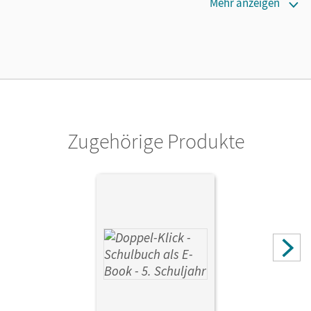
Maße
Mehr anzeigen
Länge: 26,6 cm, Breite: 19,5 cm, Höhe: 1,7 cm
Verlag
Cornelsen Verlag
Herausgeber/-in
Krull, Renate
Zugehörige Produkte
Autor/-in
Bentin, Werner; Krull, Renate; Deters, Ulrich; Theuer,
Stephan; Hergesell, Dirk; Briem, Filiz; Ekemen, Sule;
Placzek, Katrin