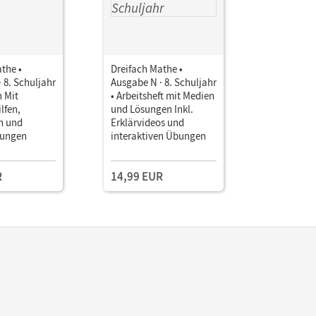
the •
Dreifach Mathe •
Dreifach 
 8. Schuljahr
Ausgabe N · 8. Schuljahr
Ausgabe N 
h Mit
• Arbeitsheft mit Medien
• Arbeitsh
lfen,
und Lösungen Inkl.
Lösungen
n und
Erklärvideos und
nungen
interaktiven Übungen
R
14,99 EUR
10,50 E