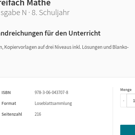
reifach Mathe
sgabe N · 8. Schuljahr
ndreichungen für den Unterricht
n, Kopiervorlagen auf drei Niveaus inkl. Lösungen und Blanko-
Menge
1
ISBN
978-3-06-043707-8
-
Format
Loseblattsammlung
Seitenzahl
216