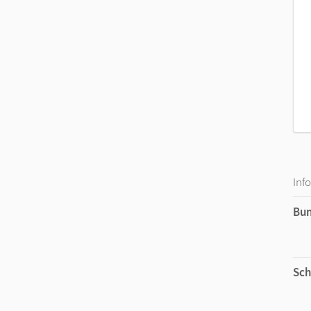
Inf
Bu
Sch