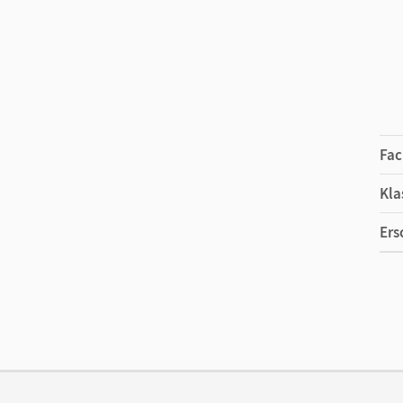
Fac
Kla
Ers
Ma
Ver
Her