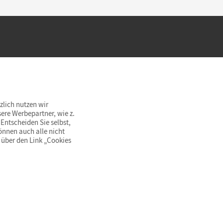
hland beim Kauf im Cornelsen Onlineshop.
rsandkostenfrei innerhalb Deutschlands
zlich nutzen wir
ere Werbepartner, wie z.
Entscheiden Sie selbst,
önnen auch alle nicht
 über den Link „Cookies
© Cornelsen Verlag 2026