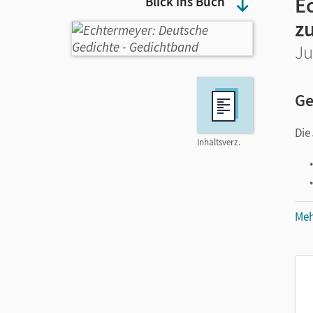
E
Blick ins Buch
z
Ju
Ge
Die
Inhaltsverz.
Meh