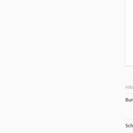
Inf
Bu
Sch