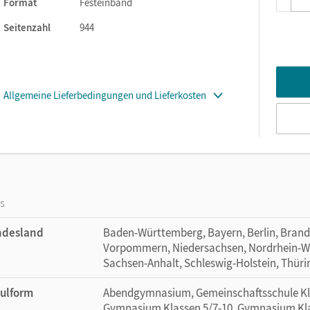
Format
Festeinband
Seitenzahl
944
Allgemeine Lieferbedingungen und Lieferkosten
os
ndesland
Baden-Württemberg, Bayern, Berlin, Bran
Vorpommern, Niedersachsen, Nordrhein-Wes
Sachsen-Anhalt, Schleswig-Holstein, Thür
ulform
Abendgymnasium, Gemeinschaftsschule Klas
Gymnasium Klassen 5/7-10, Gymnasium Klas