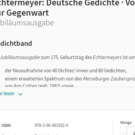
chtermeyer: Deutsche Gedichte · V
ur Gegenwart
biläumsausgabe
dichtband
Jubiläumsausgabe
zum 175. Geburtstag des
Echtermeyers
ist um
der Neuaufnahme von 40 Dichter/-innen und 80 Gedichten,
einem erweiterten Spektrum von den
Merseburger Zauberspr
von Ann Cotten (geb. 1982) sowie
r lesen
21 Faksimiles berühmter Dichterhandschriften und -typoskripte
Menge
1
ISBN
978-3-06-061932-0
-