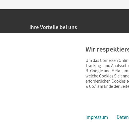
Ihre Vorteile bei uns
20% Prüfnachlass für Lehrkräfte
Wir respektier
Persönliche Angebote für Lehrkräfte
Um das Cornelsen Online
Sicheres Einkaufen mit SSL-Verschlüsselung
Tracking- und Analyseto
B. Google und Meta, um I
Verlängerte
Widerrufsfrist
von 4 Wochen
welche Cookies Sie anne
erforderlichen Cookies 
& Co.“ am Ende der Seite
Schnelle und einfache Retourenabwicklung
Impressum
Daten
Impressum
AGB
Datenschutz
Barrierefreiheit
Cookie