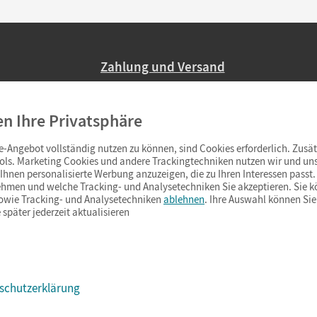
Zahlung und Versand
Nur 2,95 EUR Versandkosten in Deutsc
en Ihre Privatsphäre
Ab 59,– EUR Bestellwert liefern wir ve
(Lieferung in 3–6 Tagen).
-Angebot vollständig nutzen zu können, sind Cookies erforderlich. Zusät
ols. Marketing Cookies und andere Trackingtechniken nutzen wir und uns
hnen personalisierte Werbung anzuzeigen, die zu Ihren Interessen passt. 
hmen und welche Tracking- und Analysetechniken Sie akzeptieren. Sie k
sowie Tracking- und Analysetechniken
ablehnen
. Ihre Auswahl können Sie
 später jederzeit aktualisieren
schutzerklärung
s & Co.