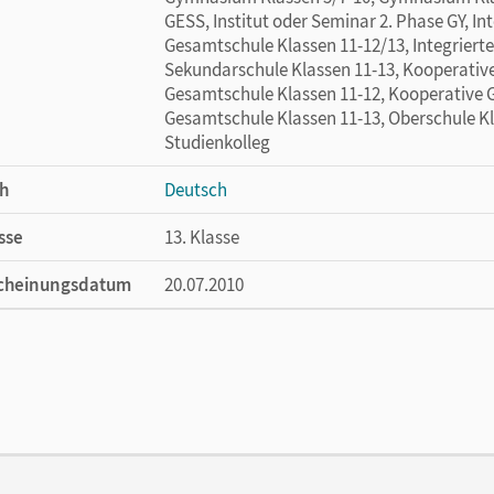
GESS, Institut oder Seminar 2. Phase GY, In
Gesamtschule Klassen 11-12/13, Integrierte
Sekundarschule Klassen 11-13, Kooperativ
Gesamtschule Klassen 11-12, Kooperative 
Gesamtschule Klassen 11-13, Oberschule Kla
Studienkolleg
h
Deutsch
sse
13. Klasse
cheinungsdatum
20.07.2010
ße
Länge: 20,7 cm, Breite: 13,6 cm, Höhe: 5 cm
lag
Cornelsen Verlag
ausgeber/-in
Paefgen, Elisabeth K.; Geist, Peter