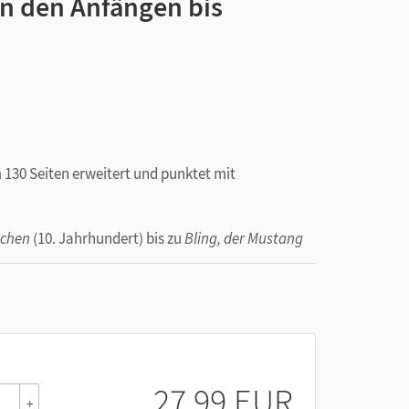
on den Anfängen bis
 130 Seiten erweitert und punktet mit
üchen
(10. Jahrhundert) bis zu
Bling, der Mustang
, u. a. von Goethe, Nietzsche und Nelly Sachs.
27,99 EUR
+