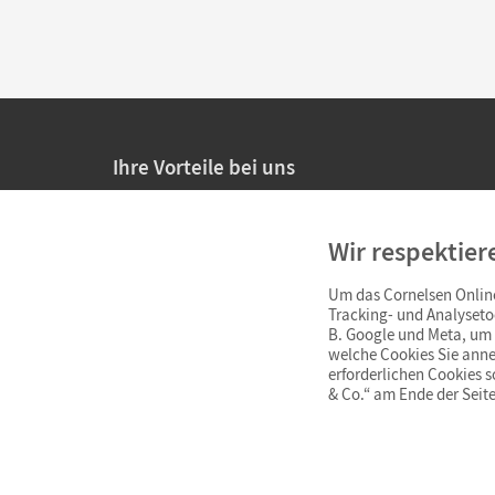
Ihre Vorteile bei uns
20% Prüfnachlass für Lehrkräfte
Wir respektier
Persönliche Angebote für Lehrkräfte
Um das Cornelsen Online
Sicheres Einkaufen mit SSL-Verschlüsselung
Tracking- und Analyseto
B. Google und Meta, um I
Verlängerte
Widerrufsfrist
von 4 Wochen
welche Cookies Sie anne
erforderlichen Cookies 
& Co.“ am Ende der Seite
Schnelle und einfache Retourenabwicklung