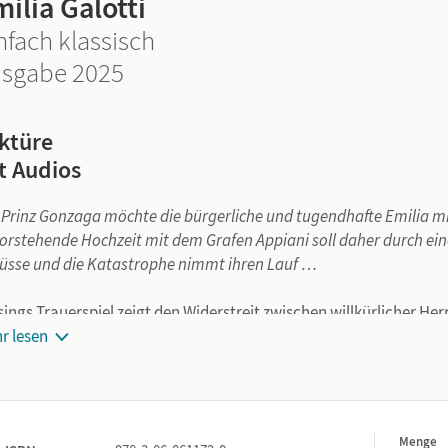
ilia Galotti
nfach klassisch
sgabe 2025
ktüre
t Audios
 Prinz Gonzaga möchte die bürgerliche und tugendhafte Emilia mit 
orstehende Hochzeit mit dem Grafen Appiani soll daher durch eine
üsse und die Katastrophe nimmt ihren Lauf …
sings Trauerspiel zeigt den Widerstreit zwischen willkürlicher Her
ser Titel liegt auch im Original in der Reihe
r lesen
Cornelsen Literathek
vo
elust statt Lesefrust
achlich entlastet und behutsam gekürzt: Die Lektüren der Reihe
E
ülerinnen und Schülern ab Klasse 8 den
einfachen Zugang zu Kl
Menge
1