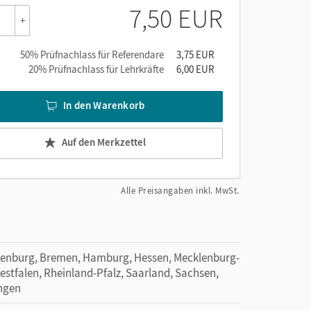
oxen, leseförderlichem und modernem Layout
7,50 EUR
+
ekompetenz
und wecken die Lust am Lesen.
50% Prüfnachlass für Referendare
3,75 EUR
20% Prüfnachlass für Lehrkräfte
6,00 EUR
uckte Heft durch
zusätzliche Hörtexte
ergänzt:
len Schlüsselstellen, auf die die Lernenden ganz
In den Warenkorb
Lehr- und Lernplattform lernen.cornelsen.de
Auf den Merkzettel
Alle Preisangaben inkl. MwSt.
denburg, Bremen, Hamburg, Hessen, Mecklenburg-
tfalen, Rheinland-Pfalz, Saarland, Sachsen,
ingen