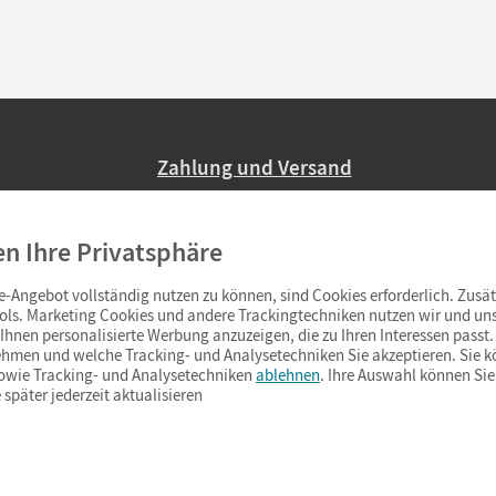
Zahlung und Versand
Nur 2,95 EUR Versandkosten in Deutsc
en Ihre Privatsphäre
Ab 59,– EUR Bestellwert liefern wir ve
(Lieferung in 3–6 Tagen).
-Angebot vollständig nutzen zu können, sind Cookies erforderlich. Zusät
ols. Marketing Cookies und andere Trackingtechniken nutzen wir und uns
hnen personalisierte Werbung anzuzeigen, die zu Ihren Interessen passt. 
hmen und welche Tracking- und Analysetechniken Sie akzeptieren. Sie k
sowie Tracking- und Analysetechniken
ablehnen
. Ihre Auswahl können Sie
 später jederzeit aktualisieren