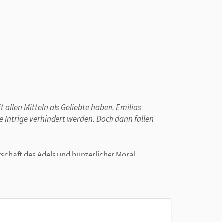
allen Mitteln als Geliebte haben. Emilias
 Intrige verhindert werden. Doch dann fallen
rschaft des Adels und bürgerlicher Moral.
r (ISBN: 978-3-06-060531-6).
infach klassisch
verschaffen leseungeübten
assikern
im Deutschunterricht. Mit