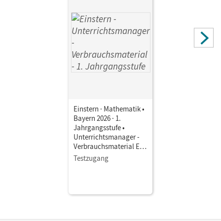
Einstern · Mathematik •
Bayern 2026 · 1.
Jahrgangsstufe •
Unterrichtsmanager -
Verbrauchsmaterial E-
Book mit
Testzugang
Lehrkräftematerialien
und Planungstools
(Test-Zugang 90 Tage)