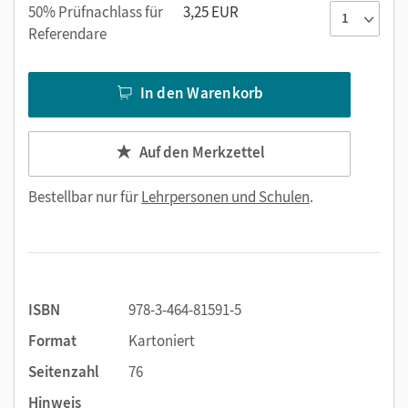
Eine Lernstandsdiagnose zu jeder Lernportion der vier
50% Prüfnachlass für
3,25 EUR
Themenhefte mit bekannten Aufgabenformaten und
Referendare
auf unterschiedlichen Niveaus
Aufgabengenaue Selbsteinschätzung für die Kinder
In den Warenkorb
Feedbackbögen zum einfachen Erfassen des
Lernstands sowie zur Reflexion und
Kompetenzentwicklung der Kinder
Auf den Merkzettel
Bestellbar nur für
Lehrpersonen und Schulen
.
ISBN
978-3-464-81591-5
Format
Kartoniert
Seitenzahl
76
Hinweis