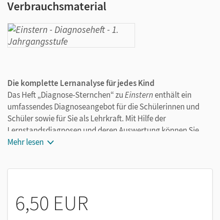
Verbrauchsmaterial
Die komplette Lernanalyse für jedes Kind
Das Heft „Diagnose-Sternchen“ zu
Einstern
enthält ein
umfassendes Diagnoseangebot für die Schülerinnen und
Schüler sowie für Sie als Lehrkraft. Mit Hilfe der
Lernstandsdiagnosen und deren Auswertung können Sie
differenzierte Aussagen über den Lernstand bzw. den
Mehr lesen
erreichten Kompetenzzuwachs des Kindes machen – eine
praktische Grundlage für Elterngespräche.
Das bietet das Diagnose-Sternchen:
6,50 EUR
Schuleingangsdiagnostik für die Erstklässler/-innen