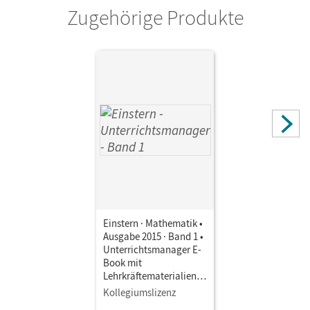
Zugehörige Produkte
Einstern · Mathematik •
Ausgabe 2015 · Band 1 •
Unterrichtsmanager E-
Book mit
Lehrkräftematerialien
und Planungstools
Kollegiumslizenz