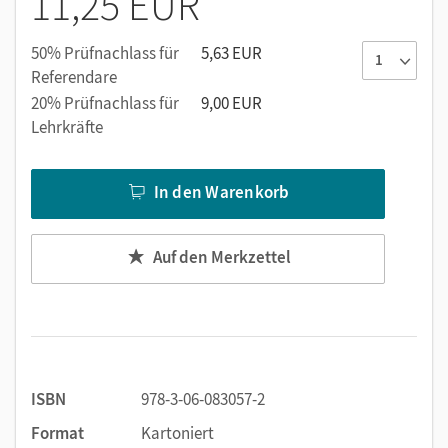
11,25 EUR
Besprechen
Aktiv-entdeckendes Lernen gleichberechtigt neben
50% Prüfnachlass für
5,63 EUR
automatisierendem Üben
Referendare
Berücksichtigung aller Bildungsstandards
20% Prüfnachlass für
9,00 EUR
Lehrkräfte
Sinnvoller Einsatz von Wiederholungen
In den Warenkorb
Auf den Merkzettel
ISBN
978-3-06-083057-2
Format
Kartoniert