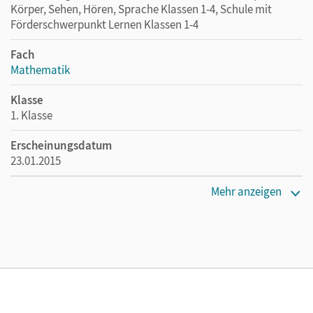
Körper, Sehen, Hören, Sprache Klassen 1-4, Schule mit
Förderschwerpunkt Lernen Klassen 1-4
Fach
Mathematik
Klasse
1. Klasse
Erscheinungsdatum
23.01.2015
Maße
Mehr anzeigen
Länge: 30 cm, Breite: 21 cm, Höhe: 0,5 cm
Verlag
Cornelsen Verlag
Autor/-in
Bauer, Roland; Maurach, Jutta