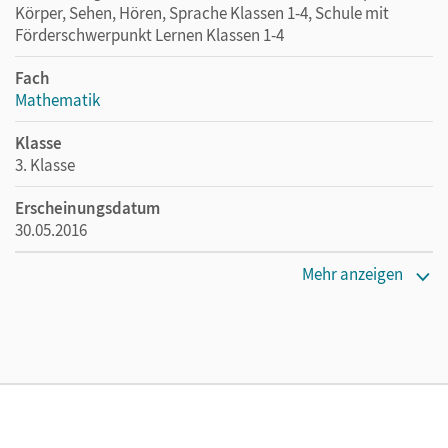
Körper, Sehen, Hören, Sprache Klassen 1-4, Schule mit
Förderschwerpunkt Lernen Klassen 1-4
Fach
Mathematik
Klasse
3. Klasse
Erscheinungsdatum
30.05.2016
Maße
Mehr anzeigen
Länge: 29,6 cm, Breite: 21 cm, Höhe: 0,5 cm
Verlag
Cornelsen Verlag
Autor/-in
Bauer, Roland; Maurach, Jutta