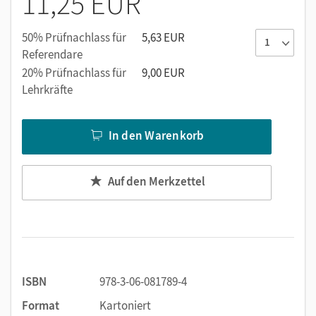
11,25 EUR
Besprechen
Aktiv-entdeckendes Lernen gleichberechtigt neben
50% Prüfnachlass für
5,63 EUR
automatisierendem Üben
Referendare
Berücksichtigung aller Bildungsstandards
20% Prüfnachlass für
9,00 EUR
Lehrkräfte
Sinnvoller Einsatz von Wiederholungen
In den Warenkorb
Auf den Merkzettel
ISBN
978-3-06-081789-4
Format
Kartoniert