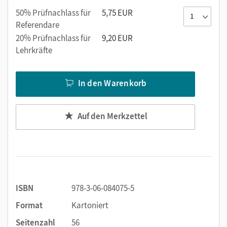
Kinder - so können sie die erworbenen Kompetenzen
50% Prüfnachlass für
5,75 EUR
direkt anwenden.
Referendare
20% Prüfnachlass für
9,20 EUR
Lehrkräfte
In den Warenkorb
Auf den Merkzettel
ISBN
978-3-06-084075-5
Format
Kartoniert
Seitenzahl
56