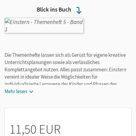
Blick ins Buch
Die Themenhefte lassen sich als Gerüst für eigene kreative
Unterrichtsplanungen sowie als verlässliches
Komplettangebot nutzen. Alles passt zusammen:
Einstern
vereint in idealer Weise die Möglichkeiten für
individualisierte Lernwege der Kinder und Phasen des
gemeinsamen Austauschs in unterschiedlichen
Mehr lesen
Lerngruppen.
Anhand von kompetenzorientierten Aufgaben
besprechen die Kinder ihre unterschiedlichen Ideen
11,50 EUR
zur Bearbeitung und lernen voneinander.
Ausführliche Übungsangebote festigen das Wissen der