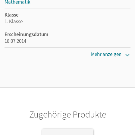
Mathematik
Klasse
1. Klasse
Erscheinungsdatum
18.07.2014
Maße
Mehr anzeigen
Länge: 29,7 cm, Breite: 21 cm, Höhe: 0,4 cm
Verlag
Cornelsen Verlag
Autor/-in
Bauer, Roland; Maurach, Jutta
Zugehörige Produkte