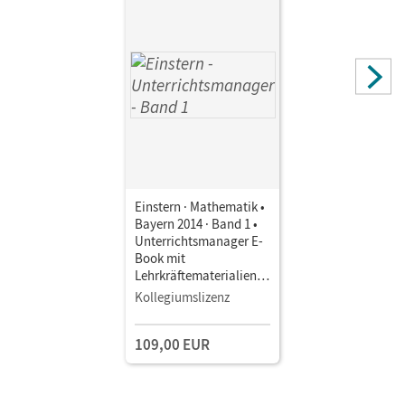
Einstern · Mathematik •
Bayern 2014 · Band 1 •
Unterrichtsmanager E-
Book mit
Lehrkräftematerialien
und Planungstools
Kollegiumslizenz
109,00 EUR