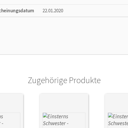
cheinungsdatum
22.01.2020
ße
Länge: 29,6 cm, Breite: 21 cm, Höhe: 0,5 cm
lag
Cornelsen Verlag
ausgeber/-in
Bauer, Roland; Maurach, Jutta
Zugehörige Produkte