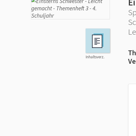
E
Sp
Sc
Le
Th
Inhaltsverz.
Ve