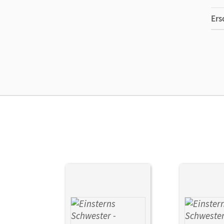
Ers
Ma
Ver
Her