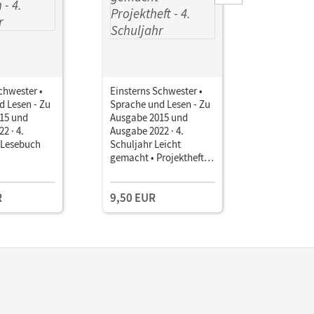
chwester •
Einsterns Schwester •
Einsterns 
d Lesen - Zu
Sprache und Lesen - Zu
Sprache u
15 und
Ausgabe 2015 und
Ausgabe 2
2 · 4.
Ausgabe 2022 · 4.
Ausgabe 20
 Lesebuch
Schuljahr Leicht
Schuljahr
gemacht • Projektheft
gemacht •
Verbrauchsmaterial
Verbrauch
R
9,50 EUR
11,75 E