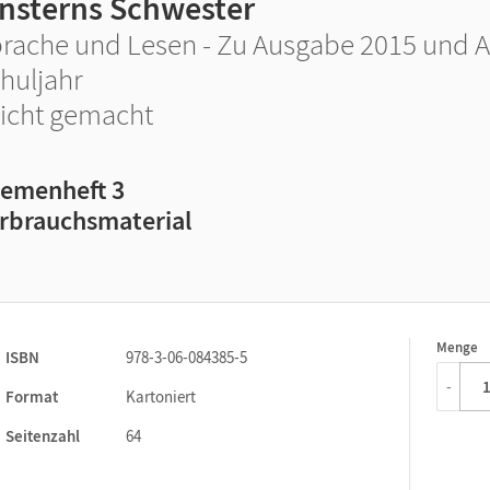
insterns Schwester
rache und Lesen - Zu Ausgabe 2015 und A
huljahr
icht gemacht
emenheft 3
rbrauchsmaterial
Menge
1
ISBN
978-3-06-084385-5
-
Format
Kartoniert
Seitenzahl
64