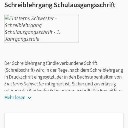
Schreiblehrgang Schulausgangsschrift
Der Schreiblehrgang für die verbundene Schrift
(Schreibschrift) wird in der Regel nach dem Schreiblehrgang
in Druckschrift eingesetzt, der in den Buchstabenheften von
Einsterns Schwester
integriert ist. Sicher und zuverlässig
erlernen die Kinder die Schulausgangschrift. Die Begleitfigur
Lola gibt auf den Seiten Schreibtipps, regt zu Vergleichen an
Mehr lesen
und betont Besonderheiten.
Das bietet der Schreiblehrgang in Schulausgangsschrift: