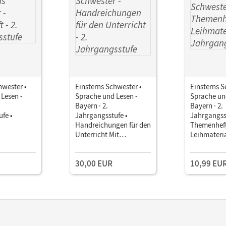
hwester •
Einsterns Schwester •
Einsterns S
Lesen -
Sprache und Lesen -
Sprache un
Bayern · 2.
Bayern · 2.
fe •
Jahrgangsstufe •
Jahrgangss
Handreichungen für den
Themenheft
Unterricht Mit
Leihmateri
Lernzielkontrollen und
Beobachtungsbögen
30,00 EUR
10,99 EU