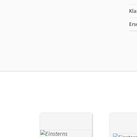
Kla
Ers
Ma
Ver
Her
Aut