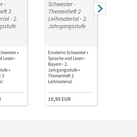
chwester •
Einsterns Schwester •
Einsterns 
d Lesen -
Sprache und Lesen -
Sprache u
Bayern · 2.
Bayern · 2
tufe •
Jahrgangsstufe •
Jahrgangs
 3
Themenheft 2
Themenhef
al
Leihmaterial
Leihmater
R
10,99 EUR
10,99 E