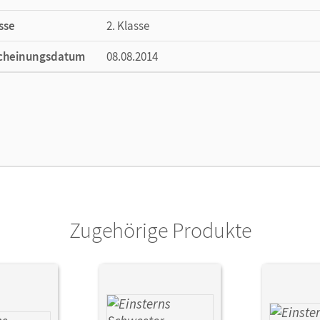
sse
2. Klasse
cheinungsdatum
08.08.2014
ße
Länge: 29,7 cm, Breite: 21 cm, Höhe: 0,6 cm
lag
Cornelsen Verlag
ausgeber/-in
Bauer, Roland; Maurach, Jutta
or/-in
Famulla, Susanne; Leopold, Karin; Bauer, 
Zugehörige Produkte