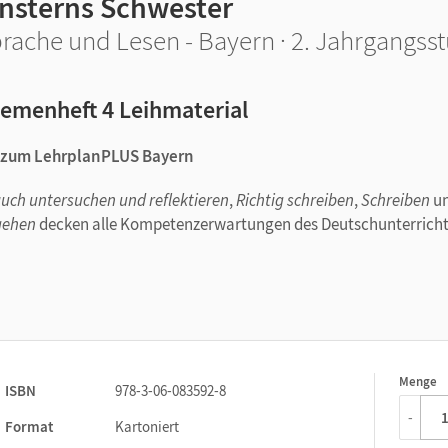
insterns Schwester
rache und Lesen - Bayern · 2. Jahrgangsst
emenheft 4 Leihmaterial
u zum LehrplanPLUS Bayern
ch untersuchen und reflektieren
,
Richtig schreiben
,
Schreiben
u
gehen
decken alle Kompetenzerwartungen des Deutschunterrich
Menge
1
ISBN
978-3-06-083592-8
-
Format
Kartoniert