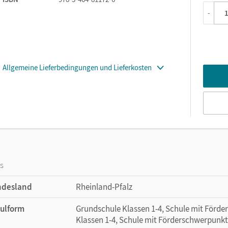
teren Medien umgehen
-
rmittlung
Allgemeine Lieferbedingungen und Lieferkosten
nschwerpunkt pro Seite, selbsterklärende Differenzierung mit klar
ozess sorgt die zauberhafte Lola.
enkompetenzaufgaben, für Lehrkräfte gibt es eine
hemenheft.
Materialien veranschaulichen die Lerninhalte und unterstützen di
os
ndesland
Rheinland-Pfalz
ulform
Grundschule Klassen 1-4, Schule mit Förd
in zusätzliches Rechtschreibtraining: Die Kinder üben intensiv
Klassen 1-4, Schule mit Förderschwerpunkt