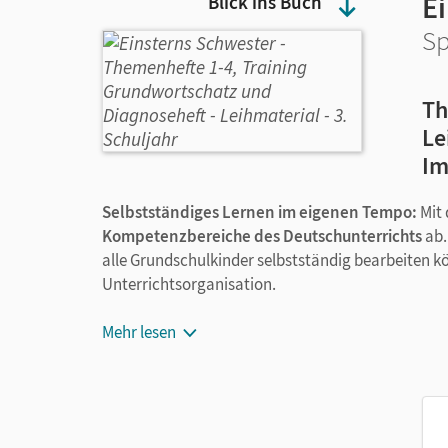
E
Blick ins Buch
Sp
Th
Le
Im
Selbstständiges Lernen im eigenen Tempo:
Mit
Kompetenzbereiche des Deutschunterrichts
ab.
alle Grundschulkinder selbstständig bearbeiten kön
Unterrichtsorganisation.
Das Paket enthält:
Mehr lesen
Themenheft 1: Sprachgebrauch und Sprache
Themenheft 2: Richtig schreiben
Themenheft 3: Texte planen und schreiben