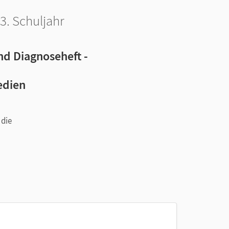
3. Schuljahr
d Diagnoseheft -
edien
 die