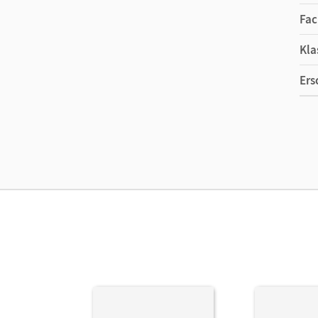
Grundwortschatz-Wörter, Rechtsschreibstrategien
Das
„Diagnose-Sternchen“
bietet detaillierte F
Fac
so den Lernstand jederzeit im Blick.
Kla
Das Materialpaket mit den digitalen Medien nutze
Ers
mit Medien (z. B. PrintPlus-Lizenz). Lehrkräfte find
Unterrichtsmanager.
Ma
Ver