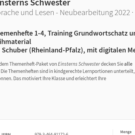
insterns Schwester
rache und Lesen - Neubearbeitung 2022 · 
emenhefte 1-4, Training Grundwortschatz un
ihmaterial
 Schuber (Rheinland-Pfalz), mit digitalen M
 dem Themenheft-Paket von
Einsterns Schwester
decken Sie
alle
 Die Themenheften sind in kindgerechte Lernportionen unterteilt,
nen. Das motiviert Ihre Klasse und erleichtert Ihre
 untersuchen und reflektieren
Menge
1
ISBN
978-3-464-81172-6