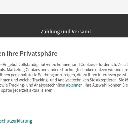
Zahlung und Versand
Nur 2,95 EUR Versandkosten in Deutsc
en Ihre Privatsphäre
Ab 59,– EUR Bestellwert liefern wir ve
(Lieferung in 3–6 Tagen).
-Angebot vollständig nutzen zu können, sind Cookies erforderlich. Zusät
ols. Marketing Cookies und andere Trackingtechniken nutzen wir und uns
hnen personalisierte Werbung anzuzeigen, die zu Ihren Interessen passt. 
hmen und welche Tracking- und Analysetechniken Sie akzeptieren. Sie k
sowie Tracking- und Analysetechniken
ablehnen
. Ihre Auswahl können Sie
 später jederzeit aktualisieren
schutzerklärung
s & Co.