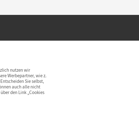
hland beim Kauf im Cornelsen Onlineshop.
rsandkostenfrei innerhalb Deutschlands
zlich nutzen wir
ere Werbepartner, wie z.
Entscheiden Sie selbst,
önnen auch alle nicht
 über den Link „Cookies
© Cornelsen Verlag 2026