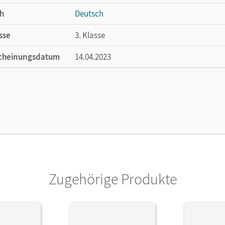
 und Arbeitstechniken.
eedbackbögen zu jeder Lernportion. Kind, Lehrkraft und Eltern hab
h
Deutsch
sse
3. Klasse
n die Kinder kostenlos in der Cornelsen Lernen App oder im E-Boo
cheinungsdatum
14.04.2023
en alle
digitalen Medien und Lösungen
sehr komfortabel im
ße
Länge: 30,2 cm, Breite: 21,3 cm, Höhe: 3,8 
lag
Cornelsen Verlag
Zugehörige Produkte