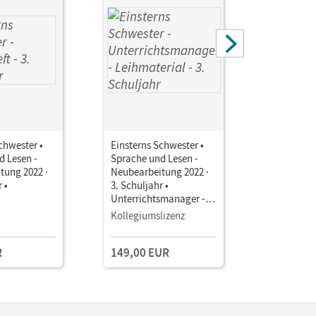
chwester •
Einsterns Schwester •
Einsterns 
d Lesen -
Sprache und Lesen -
Sprache u
tung 2022 ·
Neubearbeitung 2022 ·
Neubearbe
 •
3. Schuljahr •
3. Schulja
Unterrichtsmanager -
Unterrich
Leihmaterial E-Book
Verbrauch
Kollegiumslizenz
Kollegium
mit
Book mit
Lehrkräftematerialien
Lehrkräft
R
149,00 EUR
149,00 
und Planungstools
und Planu