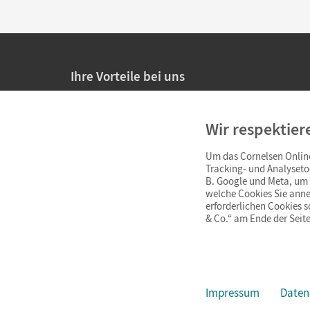
Ihre Vorteile bei uns
20% Prüfnachlass für Lehrkräfte
Wir respektier
Persönliche Angebote für Lehrkräfte
Um das Cornelsen Online
Sicheres Einkaufen mit SSL-Verschlüsselung
Tracking- und Analyseto
B. Google und Meta, um I
Verlängerte
Widerrufsfrist
von 4 Wochen
welche Cookies Sie anne
erforderlichen Cookies 
& Co.“ am Ende der Seite
Schnelle und einfache Retourenabwicklung
Impressum
Daten
Impressum
AGB
Datenschutz
Barrierefreiheit
Cookie