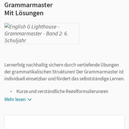
Grammarmaster
Mit Lösungen
Lernerfolg nachhaltig sichern durch vertiefende Übungen
der grammatikalischen Strukturen! Der Grammarmaster ist
individuell einsetzbar und fördert das selbstständige Lernen.
Kurze und verständliche Regelformulierungen
Abwechslungsreiche Übungen mit ansteigendem
Mehr lesen
Schwierigkeitsgrad
Lösungen zur Selbstkontrolle
Alle Regeln zusammengefasst auf einen Blick im
Anhang