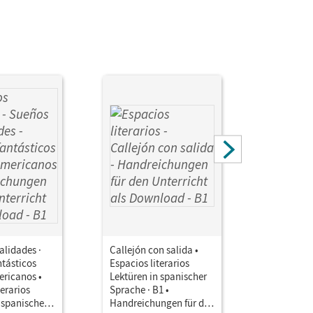
alidades ·
Callejón con salida •
La otra ca
ntásticos
Espacios literarios
Relatos d
ricanos •
Lektüren in spanischer
Javier Ma
terarios
Sprache · B1 •
José Millá
 spanischer
Handreichungen für den
literarios