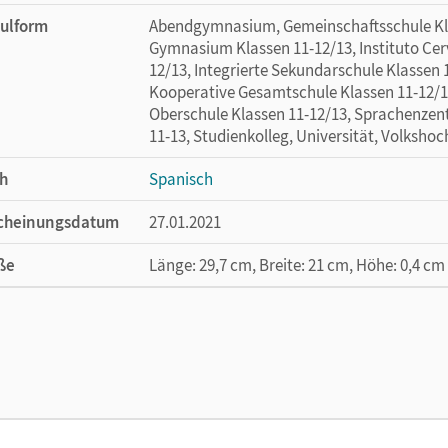
ulform
Abendgymnasium, Gemeinschaftsschule Klas
Gymnasium Klassen 11-12/13, Instituto Cer
12/13, Integrierte Sekundarschule Klassen
Kooperative Gesamtschule Klassen 11-12/1
Oberschule Klassen 11-12/13, Sprachenzent
11-13, Studienkolleg, Universität, Volksho
o mítico – y lo real.
21
h
Spanisch
cheinungsdatum
27.01.2021
ße
Länge: 29,7 cm, Breite: 21 cm, Höhe: 0,4 cm
lag
Cornelsen Verlag