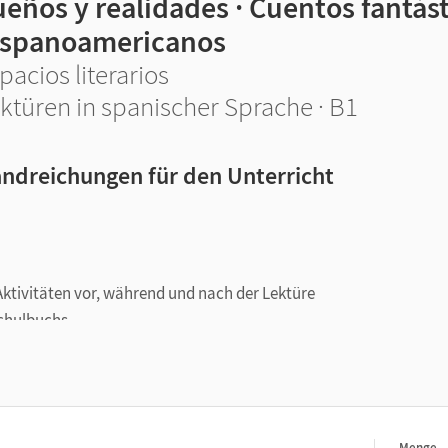
eños y realidades · Cuentos fantás
ispanoamericanos
pacios literarios
ktüren in spanischer Sprache · B1
ndreichungen für den Unterricht
 Aktivitäten vor, während und nach der Lektüre
Schulbuchs
Menge