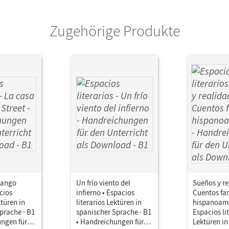
Zugehörige Produkte
Mango
Un frío viento del
Sueños y re
cios
infierno • Espacios
Cuentos fa
ktüren in
literarios Lektüren in
hispanoame
prache · B1
spanischer Sprache · B1
Espacios li
ungen für
• Handreichungen für
Lektüren in