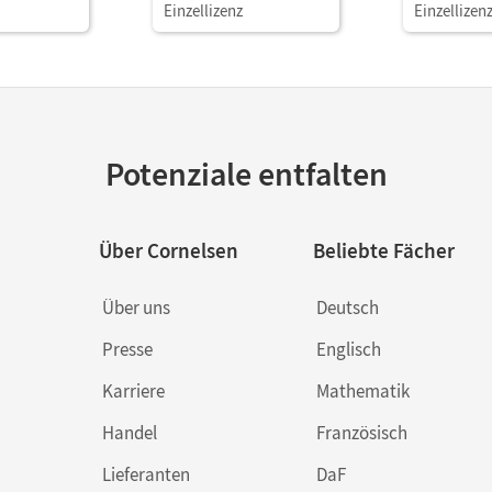
ht als
den Unterricht als
Sprache · B
Einzellizenz
Einzellizen
ösungen zu
Download Lösungen zu
Handreichu
n der
den Aufgaben der
Unterricht 
Lektüre
Download 
den Aufgab
Lektüre
Potenziale entfalten
Über Cornelsen
Beliebte Fächer
Über uns
Deutsch
Presse
Englisch
Karriere
Mathematik
Handel
Französisch
Lieferanten
DaF