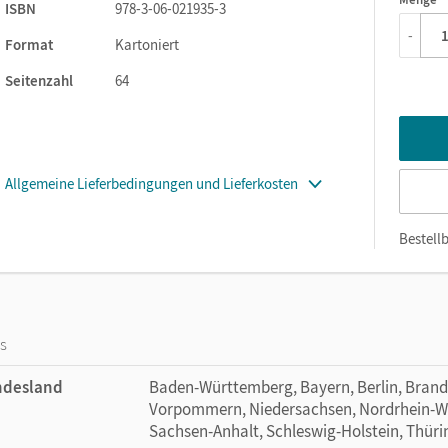
1
ISBN
978-3-06-021935-3
sowie
-
orlagen.
Format
Kartoniert
Seitenzahl
64
und Wirklichkeit: Autoren wie Horacio Quiroga, Joaquín Pasos
is Borges oder Samanta Schweblin zeigen die Facetten der
Fantastischen und dem Wunderbaren.
ende Schulbuch enthält folgende
cuentos
zeitgenössischer
Allgemeine Lieferbedingungen und Lieferkosten
 hermoso del mundo von Gabriel García Márquez
Bestellb
rio und Casa tomada von Julio Cortázar
on Horacio Quiroga
Benedetti
os
ndesland
Baden-Württemberg, Bayern, Berlin, Bran
Vorpommern, Niedersachsen, Nordrhein-Wes
Sachsen-Anhalt, Schleswig-Holstein, Thür