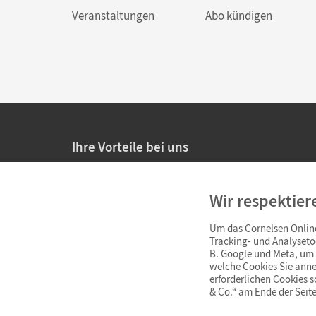
Veranstaltungen
Abo kündigen
Ihre Vorteile bei uns
20% Prüfnachlass für Lehrkräfte
Wir respektier
Persönliche Angebote für Lehrkräfte
Um das Cornelsen Online
Sicheres Einkaufen mit SSL-Verschlüsselung
Tracking- und Analyseto
B. Google und Meta, um I
Verlängerte
Widerrufsfrist
von 4 Wochen
welche Cookies Sie anne
erforderlichen Cookies 
& Co.“ am Ende der Seite
Schnelle und einfache Retourenabwicklung