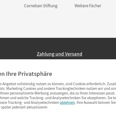
Cornelsen Stiftung
Weitere Fächer
Zahlung und Versand
Nur 2,95 EUR Versandkosten in Deutsc
en Ihre Privatsphäre
Ab 59,– EUR Bestellwert liefern wir ve
(Lieferung in 3–6 Tagen).
-Angebot vollständig nutzen zu können, sind Cookies erforderlich. Zusät
ols. Marketing Cookies und andere Trackingtechniken nutzen wir und uns
hnen personalisierte Werbung anzuzeigen, die zu Ihren Interessen passt. 
hmen und welche Tracking- und Analysetechniken Sie akzeptieren. Sie k
sowie Tracking- und Analysetechniken
ablehnen
. Ihre Auswahl können Sie
 später jederzeit aktualisieren