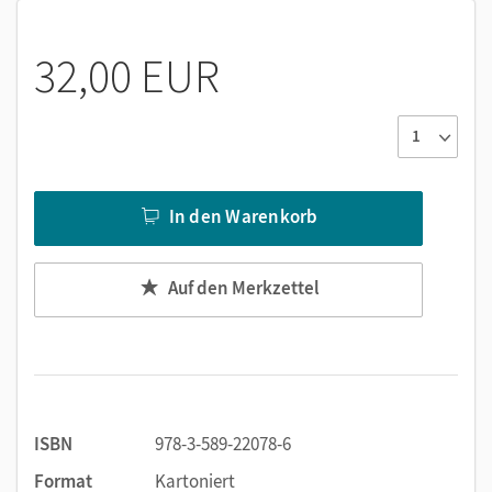
32,00 EUR
Weitere Themen sind aktuelle Sichtweisen auf
lerntheoretische Hintergründe des Französischunterrichts,
auf die Organisation von Unterrichtsalltag und -planung
sowie auf die Interaktion von Lehren und Lernen.
Eine zuverlässige Orientierung für angehende und bereits
praktizierende Lehrer/-innen.
In den Warenkorb
Auf den Merkzettel
ISBN
978-3-589-22078-6
Format
Kartoniert