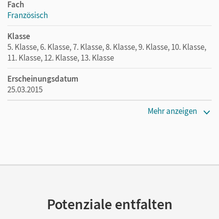
Fach
Französisch
Klasse
5. Klasse, 6. Klasse, 7. Klasse, 8. Klasse, 9. Klasse, 10. Klasse,
11. Klasse, 12. Klasse, 13. Klasse
Erscheinungsdatum
25.03.2015
Maße
Mehr anzeigen
Länge: 21 cm, Breite: 14,9 cm, Höhe: 1,7 cm
Verlag
Cornelsen Pädagogik
Herausgeber/-in
Krechel, Hans-Ludwig
Potenziale entfalten
Autor/-in
Blume, Otto-Michael; Kraus, Alexander; Hürtgen, Anne;