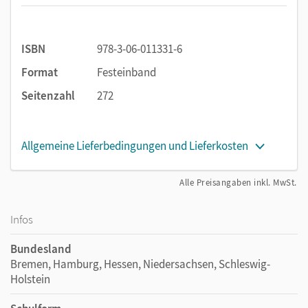
Das Material zur Erweiterung und Vertiefung auf den
Extra-Seiten
kann zur Niveaudifferenzierung oder als
Grundlage für Diskussions- und Bewertungsaufträge
ISBN
978-3-06-011331-6
eingesetzt werden.
Format
Festeinband
Umfangreiche materialgebundene Aufgaben auf den
Weitergedacht-Seiten
vertiefen und vernetzen die
Seitenzahl
272
Kapitelinhalte und erschließen neue Themen.
Auf den
Teste-dich-Seiten
können die Schüler/-innen
ihr Wissen selbst überprüfen.
Allgemeine Lieferbedingungen und Lieferkosten
Die
Zusammenfassungen
geben einen
systematisierenden Überblick über das Basiswissen.
Alle Preisangaben inkl. MwSt.
Infos
Bundesland
Bremen, Hamburg, Hessen, Niedersachsen, Schleswig-
Holstein