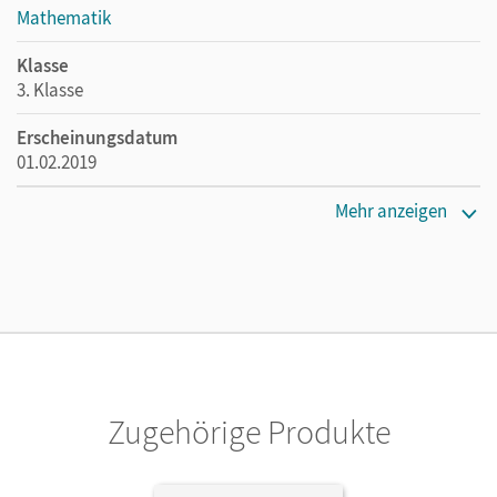
Mathematik
Klasse
3. Klasse
Erscheinungsdatum
01.02.2019
Maße
Mehr anzeigen
Länge: 29,7 cm, Breite: 21 cm, Höhe: 0,6 cm
Verlag
Oldenbourg Schulbuchverlag
Autor/-in
Franzen-Stephan, Nicole; Dürr, Rita; Strothmann, Anne;
Plötzer, Ute; Balins, Mechtilde; Torke, Margot; Gerstner,
Zugehörige Produkte
Petra