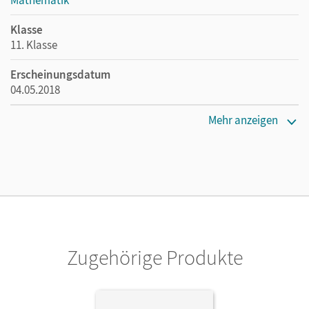
Klasse
11. Klasse
Erscheinungsdatum
04.05.2018
Maße
Mehr anzeigen
Länge: 29,9 cm, Breite: 21,1 cm, Höhe: 0,5 cm
Verlag
Cornelsen Verlag
Autor/-in
Zappe, Wilfried; Oselies, Reinhard
Zugehörige Produkte