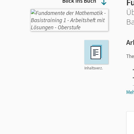
F
Blick ins Buch
Üb
Ba
Ar
Th
Inhaltsverz.
Meh
Das