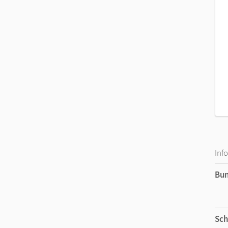
Inf
Bu
Sch