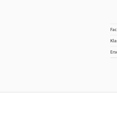
Fac
Kla
Ers
Ma
Ver
Aut