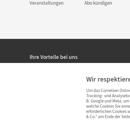
Veranstaltungen
Abo kündigen
Ihre Vorteile bei uns
20% Prüfnachlass für Lehrkräfte
Wir respektier
Persönliche Angebote für Lehrkräfte
Um das Cornelsen Online
Sicheres Einkaufen mit SSL-Verschlüsselung
Tracking- und Analyseto
B. Google und Meta, um I
Verlängerte
Widerrufsfrist
von 4 Wochen
welche Cookies Sie anne
erforderlichen Cookies 
& Co.“ am Ende der Seite
Schnelle und einfache Retourenabwicklung