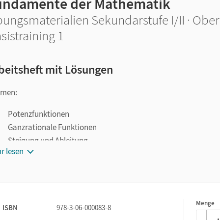
undamente der Mathematik
ungsmaterialien Sekundarstufe I/II · Ober
sistraining 1
beitsheft mit Lösungen
emen:
Potenzfunktionen
Ganzrationale Funktionen
Steigung und Ableitung
r lesen
Funktionen mithilfe der Ableitung untersuchen
Beschreibende Statistik
 Arbeitsheft verfügt über eingelegte Lösungen.
Menge
1
ISBN
978-3-06-000083-8