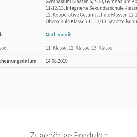
Gymnasium Klassen 5/7-10, Gymnasium Klas
11-12/13, Integrierte Sekundarschule Klas
12, Kooperative Gesamtschule Klassen 11-1
Oberschule Klassen 11-12/13, Stadtteilschu
h
Mathematik
sse
11. Klasse, 12. Klasse, 13. Klasse
cheinungsdatum
14.08.2019
ße
Länge: 29,7 cm, Breite: 21 cm, Höhe: 0,6 cm
lag
Cornelsen Verlag
or/-in
Zappe, Wilfried; Oselies, Reinhard
Zugehörige Produkte