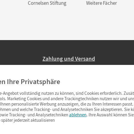
Cornelsen Stiftung
Weitere Fächer
Zahlung und Versand
Nur 2,95 EUR Versandkosten in Deutsc
en Ihre Privatsphäre
Ab 59,– EUR Bestellwert liefern wir ve
(Lieferung in 3–6 Tagen).
-Angebot vollständig nutzen zu können, sind Cookies erforderlich. Zusät
ols. Marketing Cookies und andere Trackingtechniken nutzen wir und uns
hnen personalisierte Werbung anzuzeigen, die zu Ihren Interessen passt. 
hmen und welche Tracking- und Analysetechniken Sie akzeptieren. Sie k
sowie Tracking- und Analysetechniken
ablehnen
. Ihre Auswahl können Sie
 später jederzeit aktualisieren