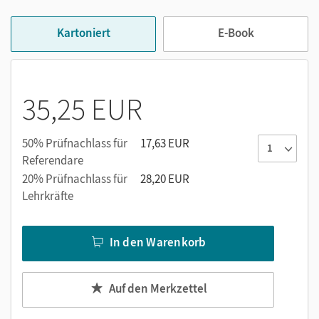
und Merke-Kästen,
festigt die gelernten Inhalte am Ende eines Lernfeldes
Kartoniert
E-Book
durch die Ich-Kann-Seiten sowie durch Aufgaben am
Abschnittsende.
35,25 EUR
Zusätzlich können die Lernenden über die PagePlayer-App
Animationsvideos (Flow-Charts) zu komplexen Abläufen
sowie zahlreiche interaktive Aufgaben abrufen.
50% Prüfnachlass für
17,63 EUR
Referendare
20% Prüfnachlass für
28,20 EUR
Lehrkräfte
In den Warenkorb
Auf den Merkzettel