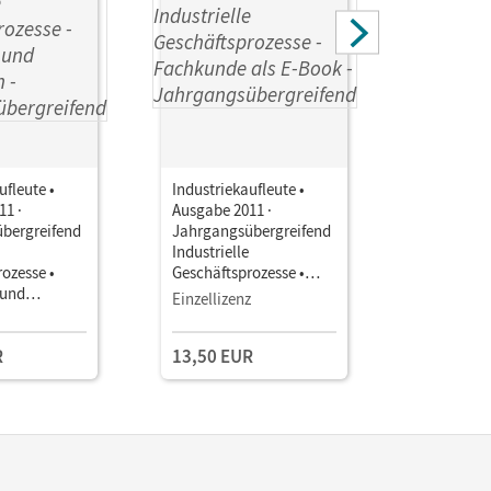
ufleute •
Industriekaufleute •
Industriek
11 ·
Ausgabe 2011 ·
Ausgabe 2
bergreifend
Jahrgangsübergreifend
Jahrgangs
Industrielle
Industriel
ozesse •
Geschäftsprozesse •
Geschäfts
 und
Fachkunde als E-Book
Arbeitsbu
Einzellizenz
h Im Paket
Lernsitua
R
13,50 EUR
28,75 E