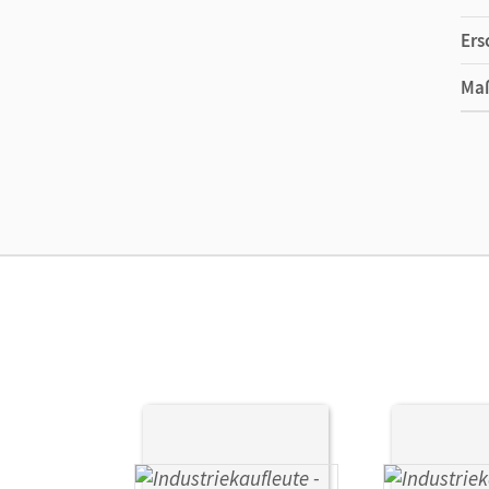
Ers
Ma
Ver
Aut