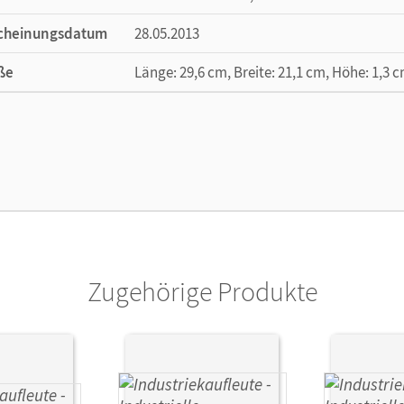
cheinungsdatum
28.05.2013
ße
Länge: 29,6 cm, Breite: 21,1 cm, Höhe: 1,3 
lag
Cornelsen Verlag
or/-in
Engelhardt, Peter; Klein, Hans-Peter; Weleda
Lütvogt, Dörte; von den Bergen, Hans-Peter
Christine; Johannsen, Franca
Zugehörige Produkte