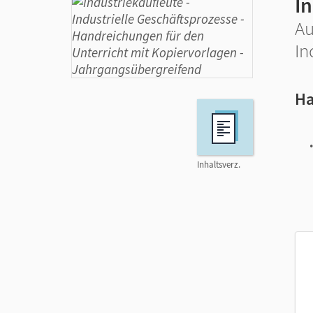
I
Au
In
Ha
Inhaltsverz.