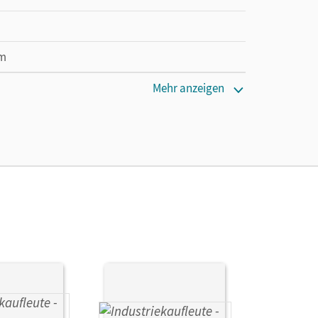
cm
Mehr anzeigen
, Gisbert; Seeliger, Melanie; Zedler, Petra;
; Budde, Roland; Brunnett, Anja; Hinterthür,