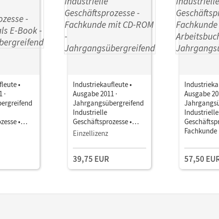
leute •
Industriekaufleute •
Industrieka
 ·
Ausgabe 2011 ·
Ausgabe 20
ergreifend
Jahrgangsübergreifend
Jahrgangsü
Industrielle
Industrielle
zesse •
Geschäftsprozesse •
Geschäftspr
ls E-Book
Fachkunde mit CD-ROM
Fachkunde
Einzellizenz
Arbeitsbuc
39,75 EUR
57,50 EU