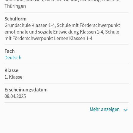
Tests im Lernspurenheft ermöglichen eine
Thüringen
kontinuierliche Lernstandskontrolle. Zusätzliche
Seiten unterstützen bei Kompetenz- und
Schulform
Elterngesprächen.
Grundschule Klassen 1-4, Schule mit Förderschwerpunkt
emotionale und soziale Entwicklung Klassen 1-4, Schule
mit Förderschwerpunkt Lernen Klassen 1-4
Fach
Deutsch
Klasse
1. Klasse
Erscheinungsdatum
08.04.2025
Maße
Mehr anzeigen
Länge: 29,7 cm, Breite: 21 cm, Höhe: 1,2 cm
Verlag