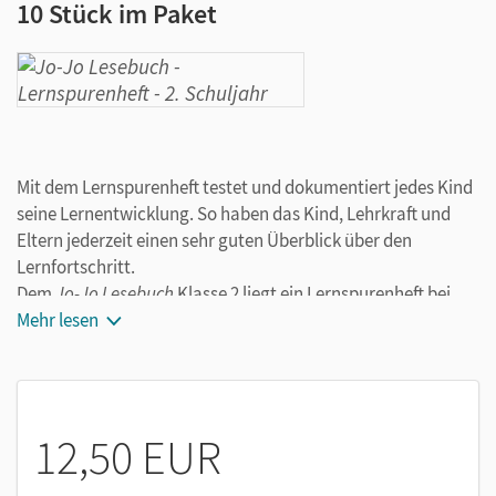
10 Stück im Paket
Mit dem Lernspurenheft testet und dokumentiert jedes Kind
seine Lernentwicklung. So haben das Kind, Lehrkraft und
Eltern jederzeit einen sehr guten Überblick über den
Lernfortschritt.
Dem
Jo-Jo Lesebuch
Klasse 2 liegt ein Lernspurenheft bei.
Dieses 10er-Paket ist für den Nachkauf.
Mehr lesen
12,50 EUR