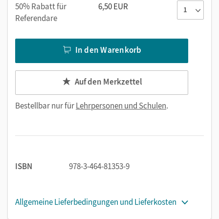
Überzeugen Sie sich selbst von den Materialien und lassen
50% Rabatt für
6,50 EUR
Sie sich vom Jo-Jo Lesebuch begeistern.
Referendare
In den Warenkorb
Auf den Merkzettel
Bestellbar nur für
Lehrpersonen und Schulen
.
ISBN
978-3-464-81353-9
Allgemeine Lieferbedingungen und Lieferkosten