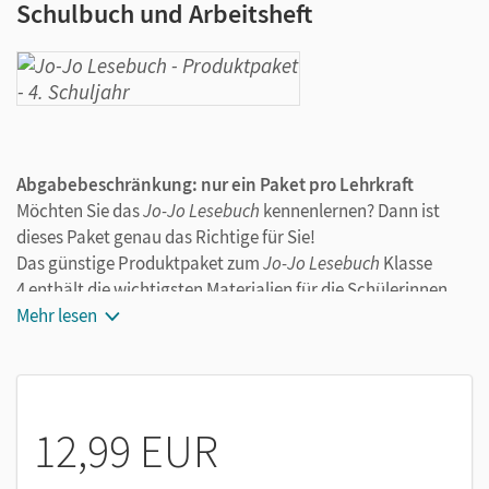
Schulbuch und Arbeitsheft
Abgabebeschränkung: nur ein Paket pro Lehrkraft
Möchten Sie das
Jo-Jo Lesebuch
kennenlernen? Dann ist
dieses Paket genau das Richtige für Sie!
Das günstige Produktpaket zum
Jo-Jo Lesebuch
Klasse
4 enthält die wichtigsten Materialien für die Schülerinnen
und Schüler:
Mehr lesen
Jo-Jo Lesebuch,
Schulbuch, Klasse 4 (ISBN 978-3-464-
81331-7)
Jo-Jo Lesebuch,
Arbeitsheft „Lesestrategien“, Klasse
12,99 EUR
4 (ISBN 978-3-464-81405-5)