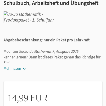
Schulbuch, Arbeitsheft und Übungsheft
Abgabebeschränkung: nur ein Paket pro Lehrkraft
Möchten Sie
Jo-Jo Mathematik, Ausgabe 2026
kennenlernen? Dann ist dieses Paket genau das Richtige für
Sie!
Das günstige Produktpaket zum
Mehr lesen
Jo-Jo Mathematik
Klasse 1
enthält wichtige Materialien für die Schülerinnen und
Schüler:
Jo-Jo Mathematik,
Schulbuch mit Kartonbeilagen
14,99 EUR
und Lernspurenheft, Klasse 1 (ISBN 978-3-464-81531-1)
Jo-Jo Mathematik,
Arbeitsheft, Klasse 1 (ISBN 978-3-