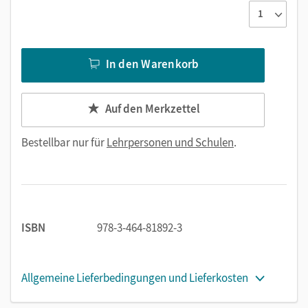
464-81532-8)
Jo-Jo Mathematik,
Übungsheft, Klasse 1 (ISBN 978-3-
464-81535-9)
In den Warenkorb
Überzeugen Sie sich selbst von den Materialien und lassen
Sie sich vom
Jo-Jo Mathematik
begeistern.
Auf den Merkzettel
Bestellbar nur für
Lehrpersonen und Schulen
.
ISBN
978-3-464-81892-3
Allgemeine Lieferbedingungen und Lieferkosten