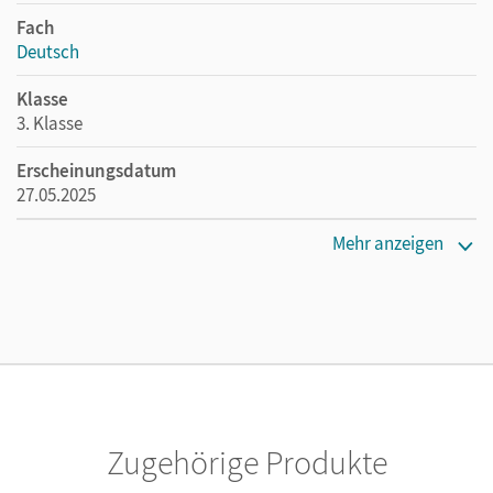
Fach
Deutsch
Klasse
3. Klasse
Erscheinungsdatum
27.05.2025
Maße
Mehr anzeigen
Länge: 29,8 cm, Breite: 21 cm, Höhe: 0,5 cm
Verlag
Cornelsen Verlag
Autor/-in
Kaiser, Christine M.
Zugehörige Produkte