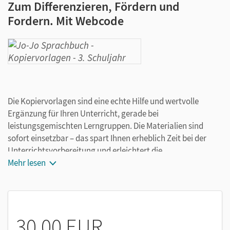
Zum Differenzieren, Fördern und
Fordern. Mit Webcode
Die Kopiervorlagen sind eine echte Hilfe und wertvolle
Ergänzung für Ihren Unterricht, gerade bei
leistungsgemischten Lerngruppen. Die Materialien sind
sofort einsetzbar – das spart Ihnen erheblich Zeit bei der
Unterrichtsvorbereitung und erleichtert die
Unterrichtsdurchführung. Wir empfehlen Ihnen diese
Mehr lesen
Kopiervorlagen, wenn Sie gedruckte Materialien für
Lehrkräfte bevorzugen.
Das bieten die
Jo-Jo Sprachbuch
Kopiervorlagen:
30,00 EUR