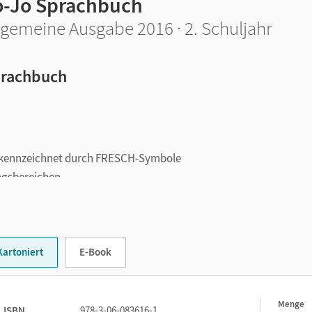
o-Jo Sprachbuch
lgemeine Ausgabe 2016 · 2. Schuljahr
rachbuch
 gekennzeichnet durch FRESCH-Symbole
ngsbereichen
en Richtig schreiben, Sprache untersuchen, Texte verfassen
Kartoniert
E-Book
der Wörterliste
SCH-Karte
Menge
1
 Kompetenzen
ISBN
978-3-06-083616-1