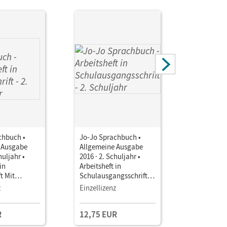
chbuch •
Jo-Jo Sprachbuch •
Jo-Jo Spr
 Ausgabe
Allgemeine Ausgabe
Allgemein
huljahr •
2016 · 2. Schuljahr •
2016 · 2. S
in
Arbeitsheft in
Arbeitshef
t Mit
Schulausgangsschrift
Vereinfac
en Übungen
Mit interaktiven
Ausgangss
z
Einzellizenz
Einzellize
Übungen online und auf
interakti
CD-ROM
online un
R
12,75 EUR
12,75 E