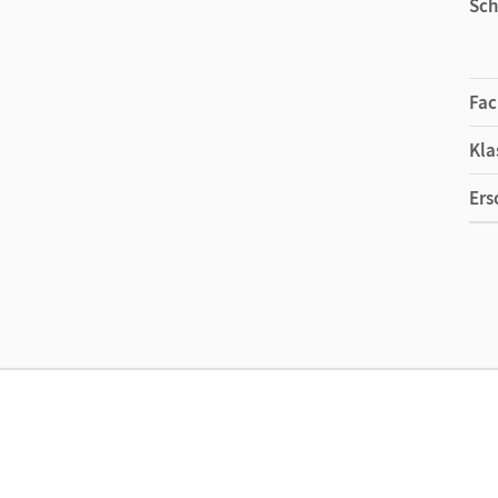
Sch
Fac
Kla
Ers
Ma
Ver
Aut