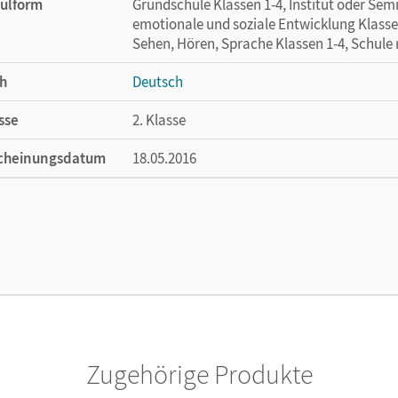
ulform
Grundschule Klassen 1-4, Institut oder Se
emotionale und soziale Entwicklung Klasse
Sehen, Hören, Sprache Klassen 1-4, Schule
h
Deutsch
sse
2. Klasse
cheinungsdatum
18.05.2016
ße
Länge: 26 cm, Breite: 19 cm, Höhe: 1 cm
lag
Cornelsen Verlag
or/-in
Wörner, Martin; Naumann-Harms, Henriette; 
Mansour, Susanne; Praast, Monika
Zugehörige Produkte