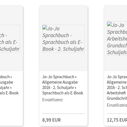
hbuch •
Jo-Jo Sprachbuch •
Jo-Jo Spra
Ausgabe
Allgemeine Ausgabe
Allgemeine
uljahr •
2016 · 2. Schuljahr •
2016 · 2. Sc
als E-Book
Sprachbuch als E-Book
Arbeitsheft 
Grundschrif
Einzellizenz
interaktiv
Einzellizen
8,99 EUR
12,75 EU