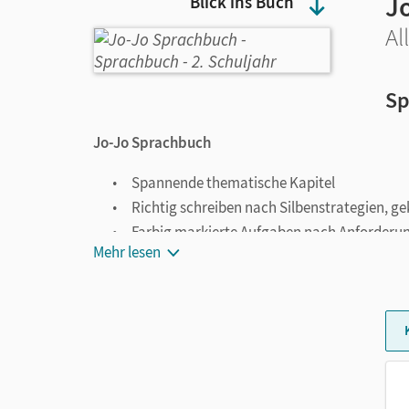
J
Blick ins Buch
Al
Sp
Jo-Jo Sprachbuch
Spannende thematische Kapitel
Richtig schreiben nach Silbenstrategien,
Farbig markierte Aufgaben nach Anforderu
Mehr lesen
Verweise auf die Übungsseiten im Kursteil
Dreifach differenzierte Übungen in den Kurs
Kapitel Medien und Bühne frei!
Lerntagebuchaufgaben
FRESCH-Symbole hinter jedem Stichwort in 
Alle Strategien auf einen Blick mit der FRE
Lernspurenheft zum Erfassen individueller