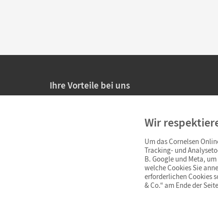
Ihre Vorteile bei uns
20% Prüfnachlass für Lehrkräfte
Wir respektier
Persönliche Angebote für Lehrkräfte
Um das Cornelsen Online
Sicheres Einkaufen mit SSL-Verschlüsselung
Tracking- und Analyseto
B. Google und Meta, um I
Verlängerte
Widerrufsfrist
von 4 Wochen
welche Cookies Sie anne
erforderlichen Cookies 
& Co.“ am Ende der Seite
Schnelle und einfache Retourenabwicklung