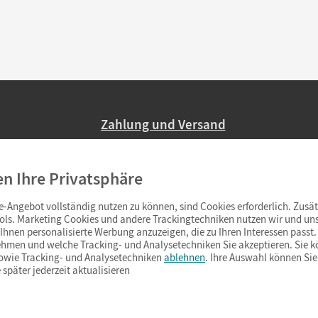
Zahlung und Versand
Nur 2,95 EUR Versandkosten in Deutsc
en Ihre Privatsphäre
Ab 59,– EUR Bestellwert liefern wir ve
(Lieferung in 3–6 Tagen).
-Angebot vollständig nutzen zu können, sind Cookies erforderlich. Zusät
ols. Marketing Cookies und andere Trackingtechniken nutzen wir und uns
hnen personalisierte Werbung anzuzeigen, die zu Ihren Interessen passt. 
hmen und welche Tracking- und Analysetechniken Sie akzeptieren. Sie k
sowie Tracking- und Analysetechniken
ablehnen
. Ihre Auswahl können Sie
 später jederzeit aktualisieren