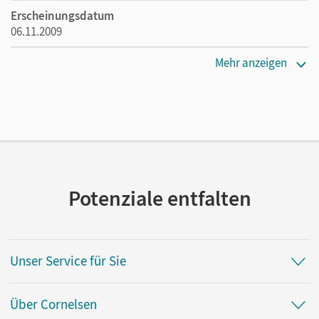
Erscheinungsdatum
06.11.2009
Maße
Mehr anzeigen
Länge: 21 cm, Breite: 15 cm, Höhe: 0,9 cm
Verlag
Cornelsen Verlag
Vorautor/-in
Schnitzler, Arthur
Potenziale entfalten
Autor/-in
Ladnar, Ulrike
Unser Service für Sie
Über Cornelsen