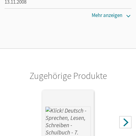
13.11.2008
Maße
Mehr anzeigen
Länge: 29,7 cm, Breite: 21 cm, Höhe: 0,4 cm
Verlag
Cornelsen Verlag
Herausgeber/-in
Braun, Dorothee
Zugehörige Produkte
Autor/-in
König, Martina; Böhme, Marion; Kolbe-Schwettmann,
Martina; Mumm, Michael; Stahn, Heidrun; Wiedner, Miriam;
Krauß, Michaela