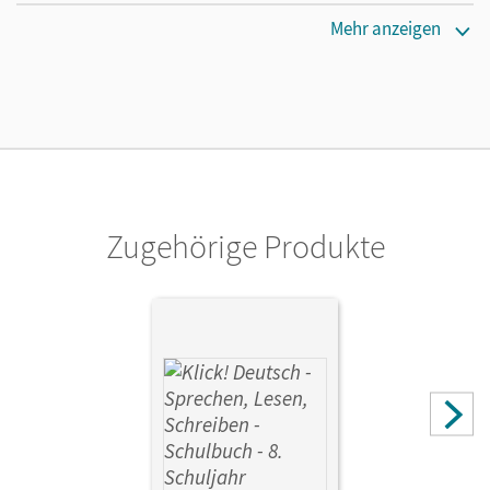
Maße
Mehr anzeigen
Länge: 29,8 cm, Breite: 21 cm, Höhe: 0,5 cm
Verlag
Cornelsen Verlag
Herausgeber/-in
Probst-Bauer, Katharina
Zugehörige Produkte
Autor/-in
Wengert, Siegfried; Klaßmann, Gabriele; Westermeier,
Margarete; Huck, Heike; Jaulgey, Catherine; Tubach-
Regenscheit, Rosa; Pechmann, Jutta