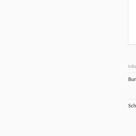
Inf
Bu
Sch