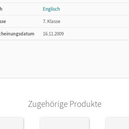
h
Englisch
sse
7. Klasse
cheinungsdatum
16.11.2009
ße
Länge: 29,6 cm, Breite: 21 cm, Höhe: 0,4 cm
lag
Cornelsen Verlag
or/-in
Meißner, Anna; Wolbert, Amke; Sahak, Meli
Zugehörige Produkte