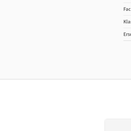
Fac
Kla
Ers
Ma
Ver
Aut