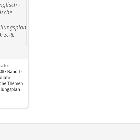
sch •
8 · Band 1-
uljahr
che Themen
eilungsplan
z