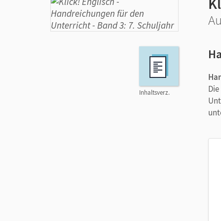
Kl
Au
Ha
Han
Die
Inhaltsverz.
Unt
unt