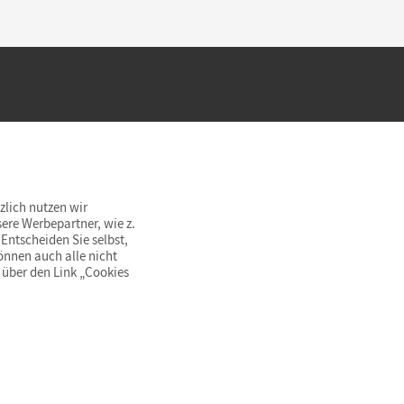
hland beim Kauf im Cornelsen Onlineshop.
rsandkostenfrei innerhalb Deutschlands
zlich nutzen wir
ere Werbepartner, wie z.
Entscheiden Sie selbst,
önnen auch alle nicht
 über den Link „Cookies
© Cornelsen Verlag 2026