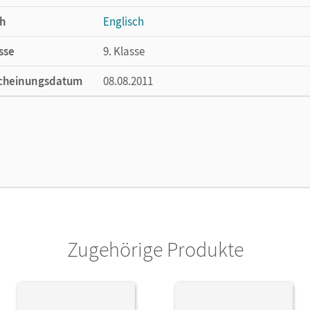
h
Englisch
sse
9. Klasse
cheinungsdatum
08.08.2011
ße
Länge: 29,7 cm, Breite: 21 cm, Höhe: 0,4 cm
lag
Cornelsen Verlag
or/-in
Rudolph, Berit; Meißner, Anna; Göbels, Nico
Zugehörige Produkte