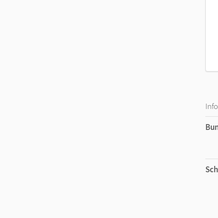
Inf
Bu
Sch