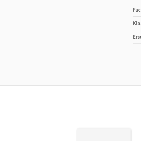
Fac
Kla
Ers
Ma
Ver
Aut