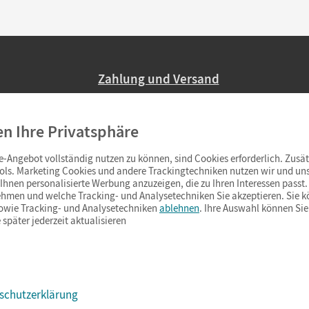
Zahlung und Versand
Nur 2,95 EUR Versandkosten in Deutsc
en Ihre Privatsphäre
Ab 59,– EUR Bestellwert liefern wir ve
(Lieferung in 3–6 Tagen).
-Angebot vollständig nutzen zu können, sind Cookies erforderlich. Zusät
ols. Marketing Cookies und andere Trackingtechniken nutzen wir und uns
hnen personalisierte Werbung anzuzeigen, die zu Ihren Interessen passt. 
hmen und welche Tracking- und Analysetechniken Sie akzeptieren. Sie k
sowie Tracking- und Analysetechniken
ablehnen
. Ihre Auswahl können Sie
 später jederzeit aktualisieren
schutzerklärung
s & Co.