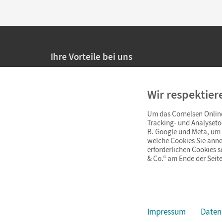
Ihre Vorteile bei uns
20% Prüfnachlass für Lehrkräfte
Wir respektier
Persönliche Angebote für Lehrkräfte
Um das Cornelsen Online
Sicheres Einkaufen mit SSL-Verschlüsselung
Tracking- und Analyseto
B. Google und Meta, um I
Verlängerte
Widerrufsfrist
von 4 Wochen
welche Cookies Sie anne
erforderlichen Cookies 
& Co.“ am Ende der Seite
Schnelle und einfache Retourenabwicklung
Impressum
Daten
Impressum
AGB
Datenschutz
Barrierefreiheit
Cookie