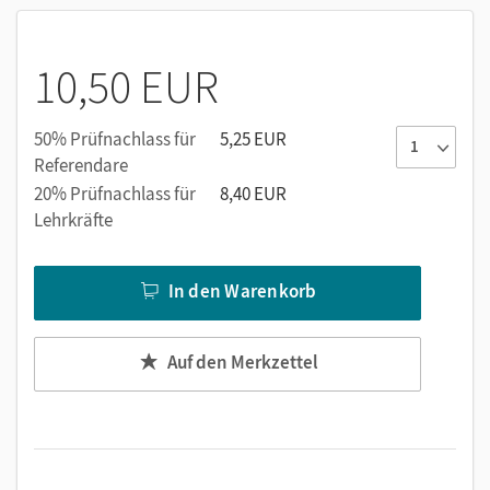
Lernmethoden
Konsequente Übung und Erweiterung des
Wortmaterials aus den Büchern
10,50 EUR
Aufgaben mit Starthilfe
Anbahnen orthografisch-grammatischer Phänomene
50% Prüfnachlass für
5,25 EUR
in Teil 4
Referendare
20% Prüfnachlass für
8,40 EUR
Lehrkräfte
In den Warenkorb
Auf den Merkzettel