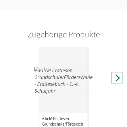
Cornelsen Verlag
Autor/-in
Haugwitz, Solveig; Förster, Katharina; Hintsch, Volker;
Born, Iris; Hartkopf, Monika; Früngel, Inka; Langenbruch,
Zugehörige Produkte
Adelheid
Klick! Erstlesen -
Grundschule/Fördersch