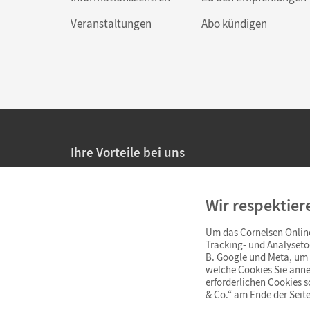
Veranstaltungen
Abo kündigen
Ihre Vorteile bei uns
20% Prüfnachlass für Lehrkräfte
Wir respektier
Persönliche Angebote für Lehrkräfte
Um das Cornelsen Online
Sicheres Einkaufen mit SSL-Verschlüsselung
Tracking- und Analyseto
B. Google und Meta, um I
Verlängerte
Widerrufsfrist
von 4 Wochen
welche Cookies Sie anne
erforderlichen Cookies 
& Co.“ am Ende der Seite
Schnelle und einfache Retourenabwicklung