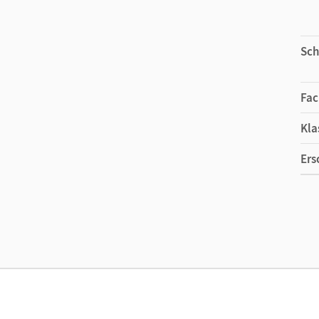
Sch
Fac
Kla
Ers
Ma
Ver