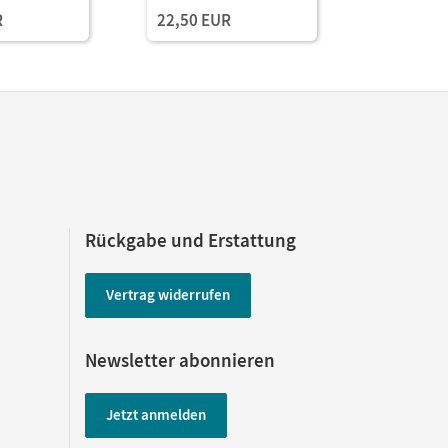
le zu Klick!
Karten Mit BOOKii-
R
22,50 EUR
 Stück im
Funktion
Rückgabe und Erstattung
Vertrag widerrufen
Newsletter abonnieren
Jetzt anmelden