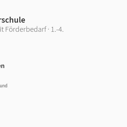
rschule
t Förderbedarf · 1.-4.
en
 und
C/c,