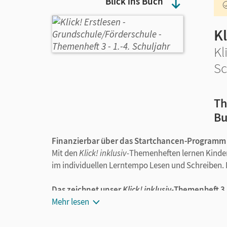
Blick ins Buch
K
Kl
Sc
Th
Bu
Finanzierbar über das Startchancen-Programm
Mit den
Klick! inklusiv-
Themenheften lernen Kinder
im individuellen Lerntempo Lesen und Schreiben. 
Das zeichnet unser
Klick! inklusiv-
Themenheft 3 
Mehr lesen
Die Kinder lernen die folgenden Graphe
ck, Äu/äu, nk, Qu/qu, X/x, Y/y. Zu jedem Gra