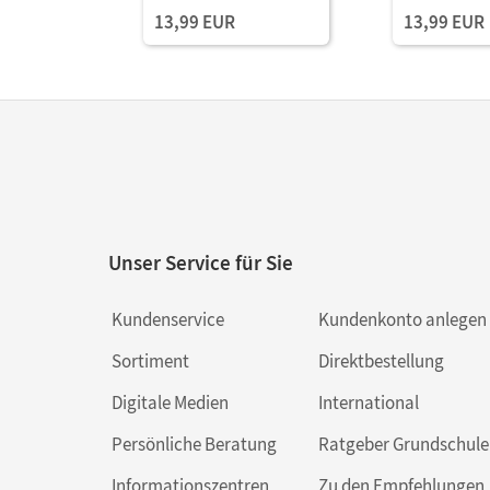
1 Buchstabenlehrgang
2 Buchstabe
13,99 EUR
13,99 EUR
Teil 1, mit digitalen
Teil 2, mit d
Medien
Medien
Unser Service für Sie
Kundenservice
Kundenkonto anlegen
Sortiment
Direktbestellung
Digitale Medien
International
Persönliche Beratung
Ratgeber Grundschule
Informationszentren
Zu den Empfehlungen