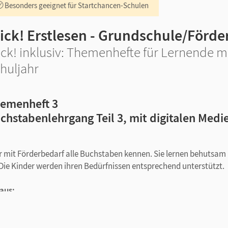
Besonders geeignet für Startchancen-Schulen
lick! Erstlesen - Grundschule/Förde
ick! inklusiv: Themenhefte für Lernende mi
huljahr
emenheft 3
chstabenlehrgang Teil 3, mit digitalen Medi
 mit Förderbedarf alle Buchstaben kennen. Sie lernen behutsam
Die Kinder werden ihren Bedürfnissen entsprechend unterstützt.
aus:
me kennen:
V/v, Sp/sp, St/st, Eu/eu, ß, Ä/ä, Ö/ö, Ü/ü, J/j, Pf/pf, ng, 
phem gibt es sechs Seiten mit kleinschrittigen Aufgaben.