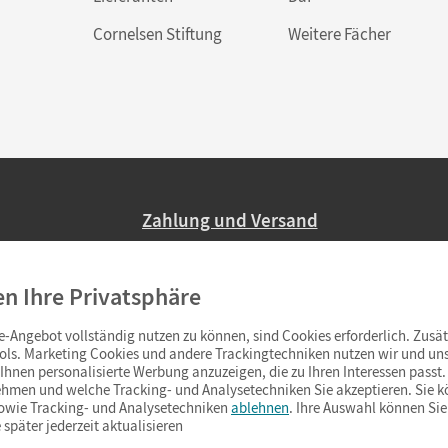
Cornelsen Stiftung
Weitere Fächer
Zahlung und Versand
Nur 2,95 EUR Versandkosten in Deutsc
en Ihre Privatsphäre
Ab 59,– EUR Bestellwert liefern wir ve
(Lieferung in 3–6 Tagen).
-Angebot vollständig nutzen zu können, sind Cookies erforderlich. Zusät
ols. Marketing Cookies und andere Trackingtechniken nutzen wir und uns
hnen personalisierte Werbung anzuzeigen, die zu Ihren Interessen passt. 
hmen und welche Tracking- und Analysetechniken Sie akzeptieren. Sie k
sowie Tracking- und Analysetechniken
ablehnen
. Ihre Auswahl können Sie
 später jederzeit aktualisieren