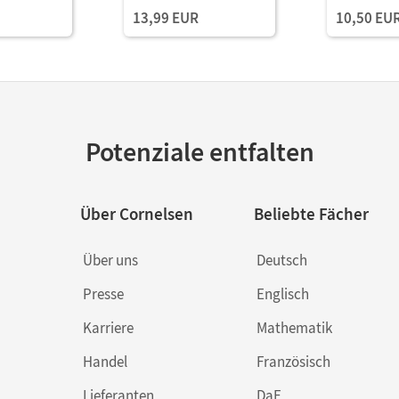
nlehrgang
4 Lesetraining und erste
Anlauttabel
13,99 EUR
10,50 EU
igitalen
Rechtschreib-/Grammat
Inklusiv 10
ikaufgaben, mit
Paket
digitalen Medien
Potenziale entfalten
Über Cornelsen
Beliebte Fächer
Über uns
Deutsch
Presse
Englisch
Karriere
Mathematik
Handel
Französisch
Lieferanten
DaF