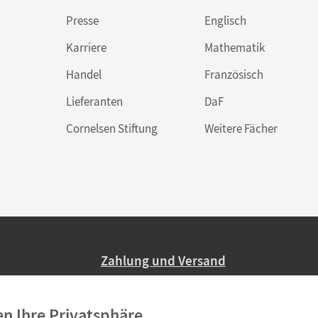
Presse
Englisch
Karriere
Mathematik
Handel
Französisch
Lieferanten
DaF
Cornelsen Stiftung
Weitere Fächer
Zahlung und Versand
Nur 2,95 EUR Versandkosten in Deutsc
en Ihre Privatsphäre