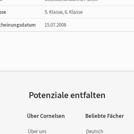
sse
5. Klasse, 6. Klasse
cheinungsdatum
15.07.2008
ße
Länge: 29,8 cm, Breite: 20,8 cm, Höhe: 0,7 
lag
Cornelsen Verlag
or/-in
Fink, Christine; Humann, Wolfgang; Fink, Oli
Potenziale entfalten
Über Cornelsen
Beliebte Fächer
Über uns
Deutsch