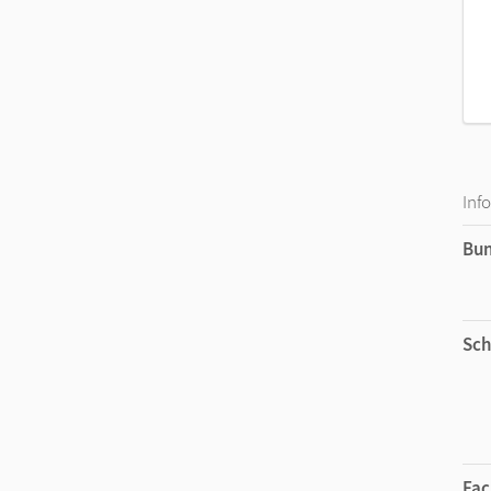
Inf
Bu
Sch
Fac