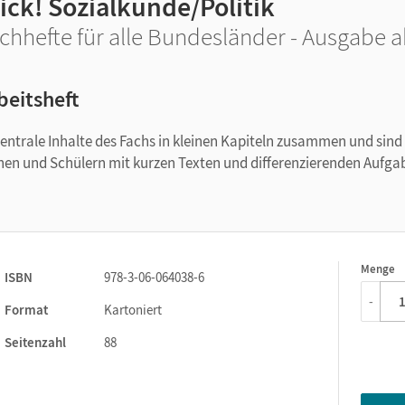
ick! Sozialkunde/Politik
chhefte für alle Bundesländer - Ausgabe a
beitsheft
entrale Inhalte des Fachs in kleinen Kapiteln zusammen und sind
innen und Schülern mit kurzen Texten und differenzierenden Aufga
Menge
1
ISBN
978-3-06-064038-6
-
Format
Kartoniert
Seitenzahl
88