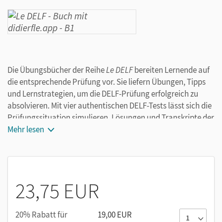
Die Übungsbücher der Reihe
Le DELF
bereiten Lernende auf
die entsprechende Prüfung vor. Sie liefern Übungen, Tipps
und Lernstrategien, um die DELF-Prüfung erfolgreich zu
absolvieren. Mit vier authentischen DELF-Tests lässt sich die
Prüfungssituation simulieren. Lösungen und Transkripte der
Höraufgaben sind ebenfalls enthalten.
Mehr lesen
Die 2. Ausgabe ist auf die Weiterentwicklung der DELF Tests
(Compréhensions orale et écrite) abgestimmt. Über die
kostenlose App
didierfle.app
lassen sich die Audios zum
Buch direkt per Smartphone oder Tablet aufrufen.
23,75 EUR
20% Rabatt für
19,00 EUR