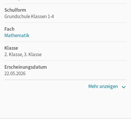
Schulform
Grundschule Klassen 1-4
Fach
Mathematik
Klasse
2. Klasse, 3. Klasse
Erscheinungsdatum
22.05.2026
Maße
Mehr anzeigen
Länge: 29,7 cm, Breite: 21 cm, Höhe: 0,4 cm
Verlag
Cornelsen Pädagogik
Autor/-in
Simon, Katia