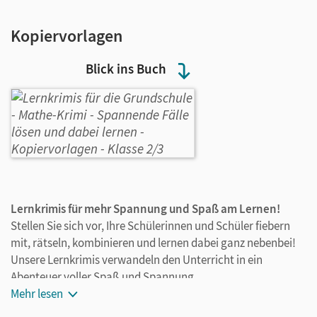
Kopiervorlagen
Blick ins Buch
Lernkrimis für mehr Spannung und Spaß am Lernen!
Stellen Sie sich vor, Ihre Schülerinnen und Schüler fiebern
mit, rätseln, kombinieren und lernen dabei ganz nebenbei!
Unsere Lernkrimis verwandeln den Unterricht in ein
Abenteuer voller Spaß und Spannung.
Jede Einheit beginnt mit einer packenden Krimi-Geschichte
Mehr lesen
– kindgerecht, spannend und mit einem Hauch Nervenkitzel.