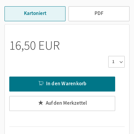
Durch das Lösen von Aufgaben, die sich an die Geschichten
anschließen, kommen die kleinen Spürnasen des Rätsels
Kartoniert
PDF
Lösung auf die Spur.
Zahlreiche fantasievolle und lustige Rätselgeschichten
behandeln unterschiedliche Themen des Matheunterrichts
16,50 EUR
wie Addition und Subtraktion, Zahlenreihen,
Kettenaufgaben, Multiplikation und Division, Halbschriftlich
Rechnen, Gewichte, Geometrische Körper und Formen.
Mit unseren Lernkrimis wird aus jedem Klassenzimmer ein
Detektivbüro. Fördern Sie Neugier, Lesefreude und
In den Warenkorb
Problemlösekompetenz! Auch geeignet als Material für das
Leseband.
Auf den Merkzettel