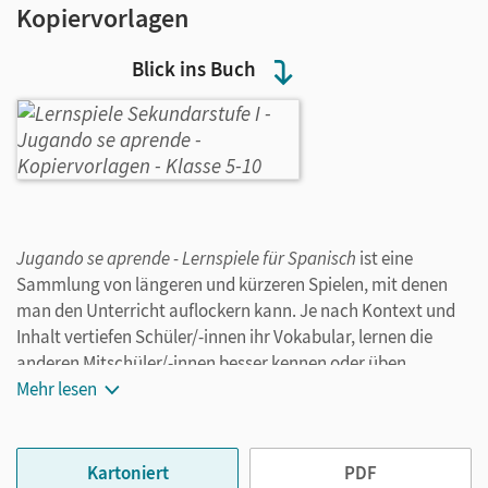
Kopiervorlagen
Blick ins Buch
Jugando se aprende - Lernspiele für Spanisch
ist eine
Sammlung von längeren und kürzeren Spielen, mit denen
man den Unterricht auflockern kann. Je nach Kontext und
Inhalt vertiefen Schüler/-innen ihr Vokabular, lernen die
anderen Mitschüler/-innen besser kennen oder üben
intensiv. Dabei soll jedoch der Spaß nicht aus den Augen
Mehr lesen
verloren werden: Die Zahlenspiele üben das Einmaleins, das
„Wer ist es?“ fördert detektivische Beobachtungsgaben,
Rollenspiele zur Pilgerfahrt nach Santiago geben den
Kartoniert
PDF