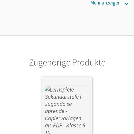
Maße
Mehr anzeigen
Länge: 29,8 cm, Breite: 21 cm, Höhe: 0,6 cm
Verlag
Cornelsen Pädagogik
Autor/-in
Fobbe, Gina
Zugehörige Produkte