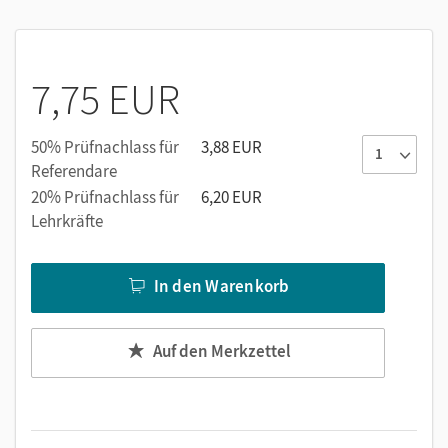
Steigerung der Lesegeschwindigkeit durch Übungen
zum Segmentieren und Hypothesenbildung
7,75 EUR
Bekannte Aufgabenformate aus dem Lesebuch unterstützen
das selbstständige Arbeiten. Die motivierenden Geschichten
und Übungen sind kapitelspezifisch strukturiert und passen
50% Prüfnachlass für
3,88 EUR
zu den Inhalten des Lesebuchs. Mit den "Bist du fit?"-Seiten
Referendare
können die Kinder
ihre Leseleistung eigenständig prüfen.
20% Prüfnachlass für
6,20 EUR
Lehrkräfte
Das
5-Minuten-Training
eignet sich ideal als Ergänzung oder
Differenzierungsmöglichkeit in Ihrer Unterrichtsstunde
In den Warenkorb
sowie in Freiarbeitsphasen. Es kann außerdem als
kurzweilige Wiederholung und zur Vertiefung zu Hause
genutzt werden.
Auf den Merkzettel