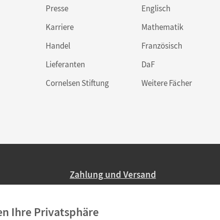
Presse
Englisch
Karriere
Mathematik
Handel
Französisch
Lieferanten
DaF
Cornelsen Stiftung
Weitere Fächer
Zahlung und Versand
Nur 2,95 EUR Versandkosten in Deutsc
en Ihre Privatsphäre
Ab 59,– EUR Bestellwert liefern wir ve