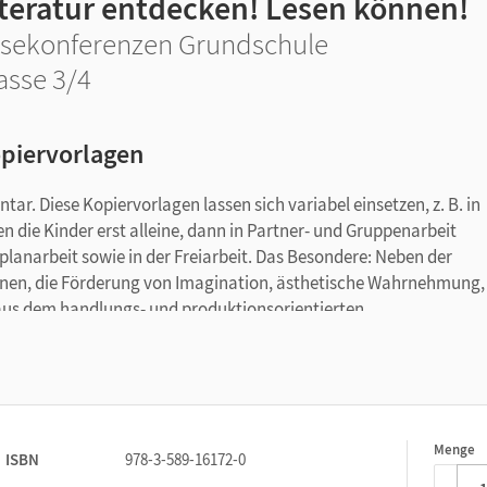
iteratur entdecken! Lesen können!
sekonferenzen Grundschule
asse 3/4
piervorlagen
ar. Diese Kopiervorlagen lassen sich variabel einsetzen, z. B. in
 die Kinder erst alleine, dann in Partner- und Gruppenarbeit
lanarbeit sowie in der Freiarbeit. Das Besondere: Neben der
ernen, die Förderung von Imagination, ästhetische Wahrnehmung,
aus dem handlungs- und produktionsorientierten
Menge
1
ISBN
978-3-589-16172-0