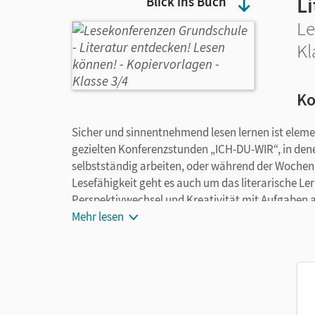
L
Blick ins Buch
Le
Kl
Ko
Sicher und sinnentnehmend lesen lernen ist element
gezielten Konferenzstunden „ICH-DU-WIR“, in denen
selbstständig arbeiten, oder während der Wochenp
Lesefähigkeit geht es auch um das literarische L
Perspektivwechsel und Kreativität mit Aufgaben 
Literaturunterricht.
Mehr lesen