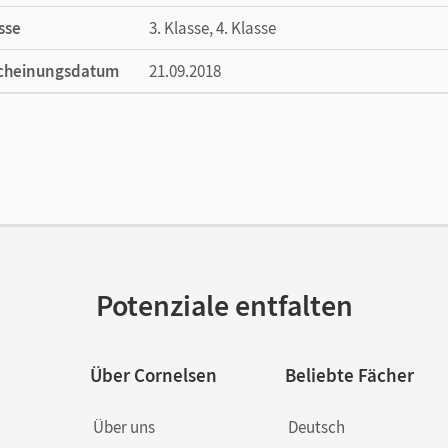
sse
3. Klasse, 4. Klasse
cheinungsdatum
21.09.2018
ße
Länge: 29,7 cm, Breite: 21 cm, Höhe: 0,4 cm
lag
Cornelsen Pädagogik
or/-in
Niklas, Annemarie
Potenziale entfalten
Über Cornelsen
Beliebte Fächer
Über uns
Deutsch