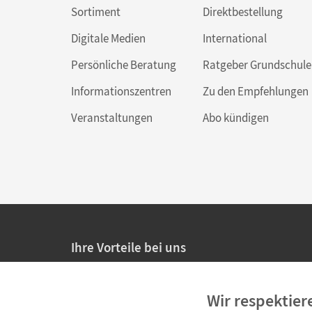
Sortiment
Direktbestellung
Digitale Medien
International
Persönliche Beratung
Ratgeber Grundschule
Informationszentren
Zu den Empfehlungen
Veranstaltungen
Abo kündigen
Ihre Vorteile bei uns
20% Prüfnachlass für Lehrkräfte
Wir respektier
Persönliche Angebote für Lehrkräfte