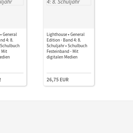
• General
Lighthouse • General
Lighthous
nd 4: 8.
Edition · Band 4: 8.
Edition · 
• Schulbuch
Schuljahr • Schulbuch
Schuljahr
- Mit
Festeinband - Mit
als E-Boo
Medien
digitalen Medien
Testzuga
R
26,75 EUR