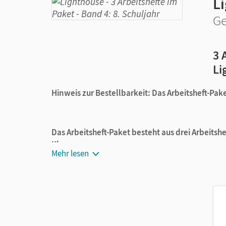
L
Ge
3 
Li
Hinweis zur Bestellbarkeit: Das Arbeitsheft-Paket
Das Arbeitsheft-Paket besteht aus drei Arbeitshe
Klasse:
Mehr lesen
Lighthouse General Edition,
Band 4: 8. Schu
06-036689-7)
D wie Deutsch Zu allen Ausgaben – ab 2018,
Förderung (ISBN 978-3-06-200041-6)
Dreifach Mathe Nordrhein-Westfalen – Ausg