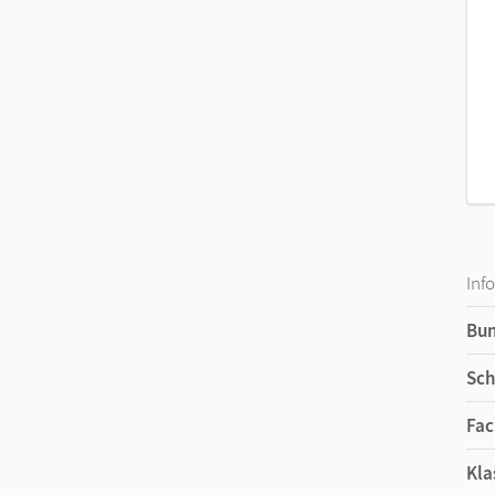
043750-4)
Inf
Bu
Sch
Fac
Kla