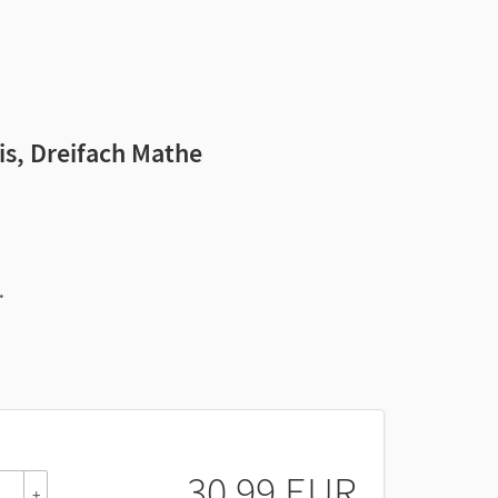
is, Dreifach Mathe
.
-3-
30,99 EUR
+