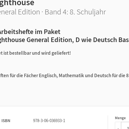
ighthouse
neral Edition · Band 4: 8. Schuljahr
Arbeitshefte im Paket
ghthouse General Edition, D wie Deutsch Bas
 ist bestellbar und wird geliefert!
ften für die Fächer Englisch, Mathematik und Deutsch für die 8
ljahr, Workbook mit Audios, Erklärfilmen und Lösungen (ISBN 978
8. Schuljahr, Arbeitsheft Basis mit Lösungen und zusätzlicher
Menge
1
ISBN
978-3-06-036933-1
abe 2022,
8. Schuljahr, Arbeitsheft mit Lösungen (ISBN 978-3-06-
-