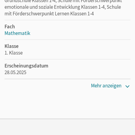
Grundschule Klassen 1-4, Schule mit Förderschwerpunkt
unserer Lehr- und Lernplattform lernen.cornelsen.de
emotionale und soziale Entwicklung Klassen 1-4, Schule
mit Förderschwerpunkt Lernen Klassen 1-4
Fach
Mathematik
Klasse
1. Klasse
Erscheinungsdatum
28.05.2025
Maße
Mehr anzeigen
Länge: 26 cm, Breite: 19 cm, Höhe: 0,7 cm
Verlag
Cornelsen Verlag