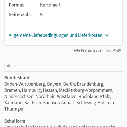
jeder Klassenstufe auf die Lehrplaninhalte abgestimmt. Die
Format
Kartoniert
Sach-, Denk- und Knobelaufgaben eignen sich ideal zum
Seitenzahl
92
täglichen Training auch komplexerer Problemstellungen
und zum Selbstlernen.
Allgemeine Lieferbedingungen und Lieferkosten
Das wird in den
Knobel- und Sachaufgaben 1. Schuljahr
geübt:
Alle Preisangaben inkl. MwSt.
Sachrechnen: Informationen aus Bildern,
Schaubildern und Texten entnehmen
Infos
Rechengeschichten lösen
Rechnen mit Größen (Geld, Uhrzeit)
Bundesland
Baden-Württemberg, Bayern, Berlin, Brandenburg,
Räumliches Denken, Muster und Strukturen
Bremen, Hamburg, Hessen, Mecklenburg-Vorpommern,
Systematisches Vorgehen beim Lösen von kniffligen
Niedersachsen, Nordrhein-Westfalen, Rheinland-Pfalz,
Aufgaben
Saarland, Sachsen, Sachsen-Anhalt, Schleswig-Holstein,
Skizzen zeichnen
Thüringen
Schulform
Wir empfehlen die Nutzung aller digitalen Angebote auf