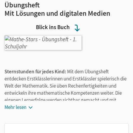
Übungsheft
Mit Lösungen und digitalen Medien
Blick ins Buch
Sternstunden für jedes Kind:
Mit dem Übungsheft
entdecken Erstklässlerinnen und Erstklässler spielerisch die
Welt der Mathematik. Sie üben Rechenfertigkeiten und
entwickeln ihre mathematische Kompetenzen weiter. Die
eigenen Lernerfolge werden sichtbar gemacht und mit
Sternen-Stickern belohnt
Mehr lesen
– so üben die Kinder gestärkt und motiviert weiter.
So wird jedes Kind zum Mathe-Star: