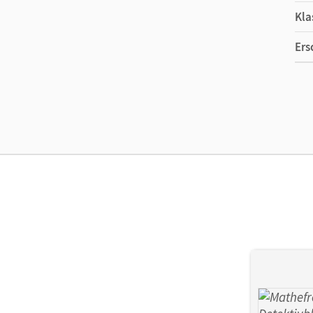
Kla
Ers
Ma
Ver