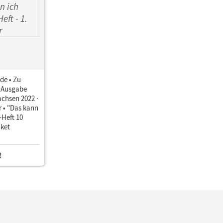
de • Zu
 Ausgabe
chsen 2022 ·
r • "Das kann
-Heft 10
aket
R