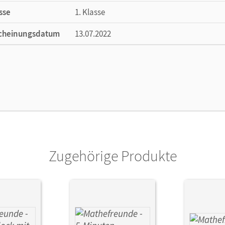
sse
1. Klasse
cheinungsdatum
13.07.2022
ße
Länge: 29,7 cm, Breite: 21 cm, Höhe: 0,4 cm
lag
Cornelsen Verlag
Zugehörige Produkte