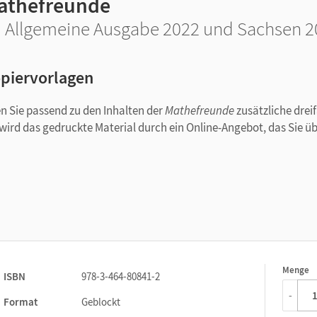
athefreunde
 Allgemeine Ausgabe 2022 und Sachsen 202
piervorlagen
n Sie passend zu den Inhalten der
Mathefreunde
zusätzliche drei
 wird das gedruckte Material durch ein Online-Angebot, das Sie ü
 Schwierigkeitsstufe 2
orlagen auf den Schwierigkeitsstufen 1 bis 3 sowie Lösungen zu
Menge
1
ISBN
978-3-464-80841-2
-
Format
Geblockt