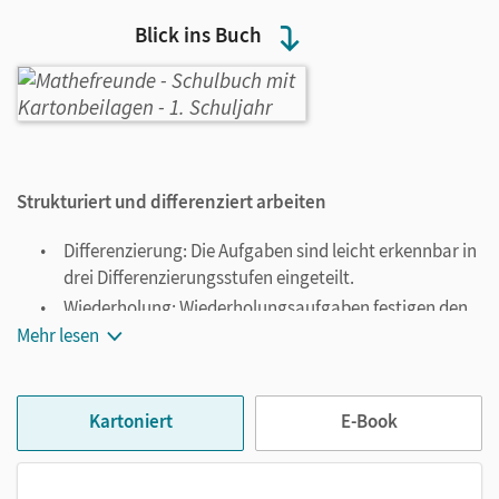
Blick ins Buch
Strukturiert und differenziert arbeiten
Differenzierung: Die Aufgaben sind leicht erkennbar in
drei Differenzierungsstufen eingeteilt.
Wiederholung: Wiederholungsaufgaben festigen den
Stoff und bereiten auf neue Lerninhalte vor.
Mehr lesen
Selbstkontrolle: Lösungszahlen, Lösungswörter und
Zahlenbildern helfen bei der Selbstkontrolle.
Sachrechnen: Der Umgang mit Sachaufgaben wird
Kartoniert
E-Book
schrittweise aufgebaut.
Projektideen: Für jedes Schuljahr gibt es