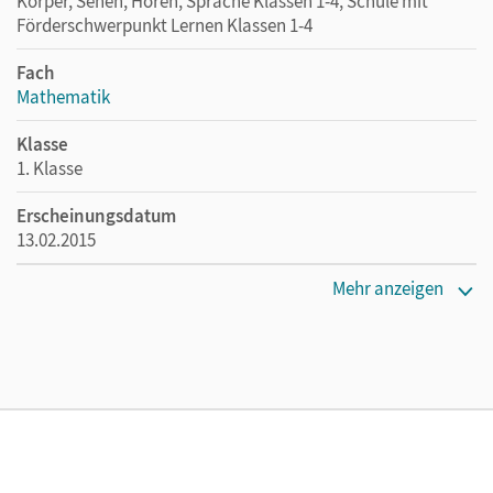
Körper, Sehen, Hören, Sprache Klassen 1-4, Schule mit
Förderschwerpunkt Lernen Klassen 1-4
Fach
Mathematik
Klasse
1. Klasse
Erscheinungsdatum
13.02.2015
Maße
Mehr anzeigen
Länge: 26,1 cm, Breite: 19 cm, Höhe: 1 cm
Verlag
Cornelsen: VWV
Herausgeber/-in
Berdermann, Patricia