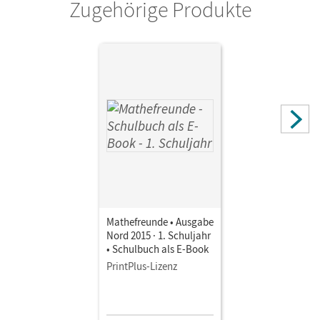
Zugehörige Produkte
Autor/-in
Kluge, Ursula; Miedtke, Isabel; Fiedler, Kathrin; Elsner,
Jana; Richter, Jana; Elies, Catrin; Kunkis, Nancy;
Berdermann, Patricia; Krieseleit, Yvonne
Mathefreunde • Ausgabe
Nord 2015 · 1. Schuljahr
• Schulbuch als E-Book
PrintPlus-Lizenz