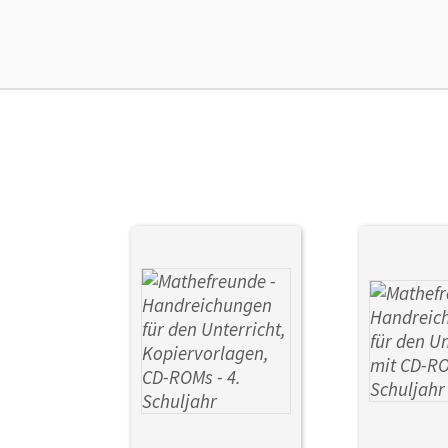
Ver
Her
Aut