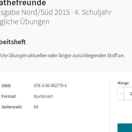
athefreunde
sgabe Nord/Süd 2015 · 4. Schuljahr
gliche Übungen
beitsheft
iche Übungen
aktuellen oder länger zurückliegenden Stoff an.
Menge
1
ISBN
978-3-06-082779-4
-
Format
Kartoniert
Seitenzahl
64