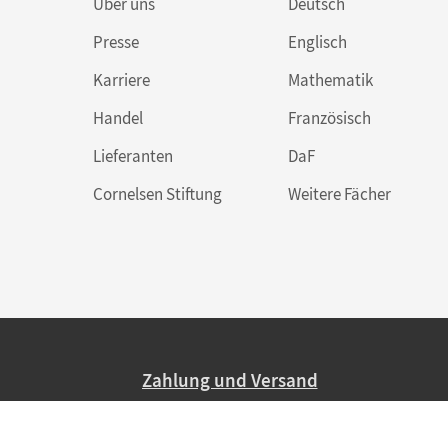
Über uns
Deutsch
Presse
Englisch
Karriere
Mathematik
Handel
Französisch
Lieferanten
DaF
Cornelsen Stiftung
Weitere Fächer
Zahlung und Versand
Nur 2,95 EUR Versandkosten in Deutsc