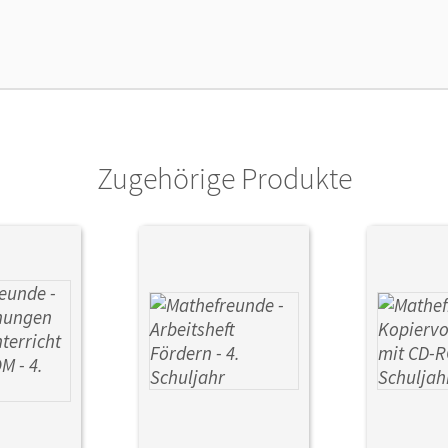
lag
Cornelsen: VWV
ausgeber/-in
Wallis, Edmund
or/-in
Wallis, Edmund; Fischer, Karin
Zugehörige Produkte