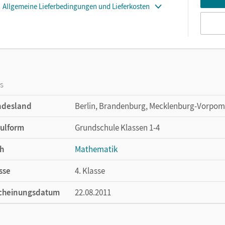
Allgemeine Lieferbedingungen und Lieferkosten
os
ndesland
Berlin, Brandenburg, Mecklenburg-Vorpom
ulform
Grundschule Klassen 1-4
h
Mathematik
sse
4. Klasse
cheinungsdatum
22.08.2011
ße
Länge: 21 cm, Breite: 14,7 cm, Höhe: 0,4 cm