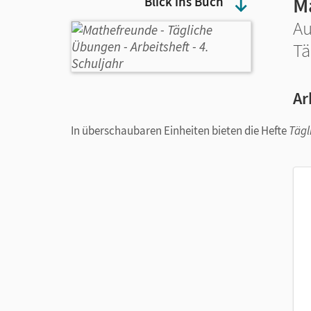
M
Blick ins Buch
Au
Tä
Ar
In überschaubaren Einheiten bieten die Hefte
Tägl