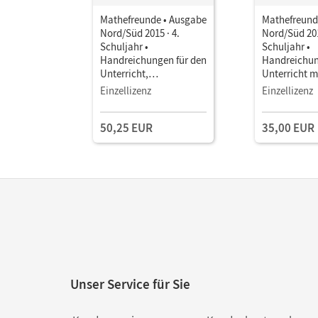
Mathefreunde • Ausgabe
Mathefreund
Nord/Süd 2015 · 4.
Nord/Süd 201
Schuljahr •
Schuljahr •
Handreichungen für den
Handreichun
Unterricht,
Unterricht 
Kopiervorlagen, CD-
Einzellizenz
Einzellizenz
ROMs Im Paket
50,25 EUR
35,00 EUR
Unser Service für Sie