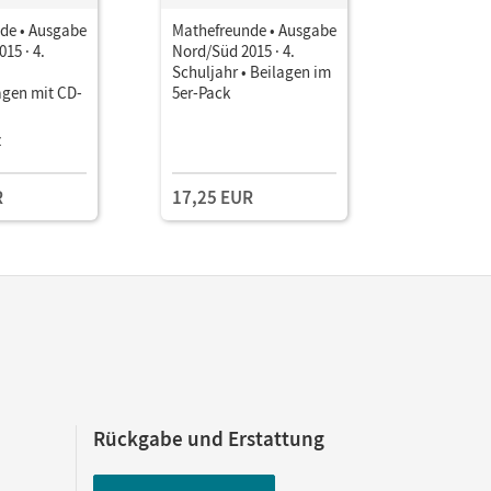
de • Ausgabe
Mathefreunde • Ausgabe
Mathefreu
15 · 4.
Nord/Süd 2015 · 4.
Nord/Süd 2
Schuljahr • Beilagen im
Schuljahr
agen mit CD-
5er-Pack
zum Arbei
als Down
z
Einzellize
R
17,25 EUR
Rückgabe und Erstattung