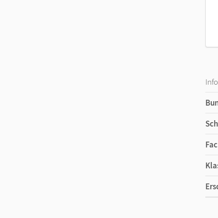
Inf
Bu
Sch
Fac
Kla
Ers
Ma