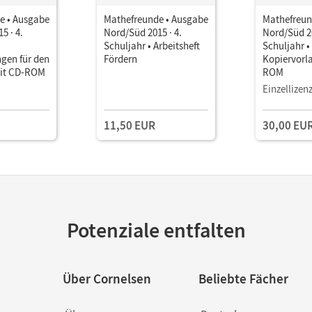
e • Ausgabe
Mathefreunde • Ausgabe
Mathefreun
5 · 4.
Nord/Süd 2015 · 4.
Nord/Süd 20
Schuljahr • Arbeitsheft
Schuljahr •
gen für den
Fördern
Kopiervorl
mit CD-ROM
ROM
Einzellizen
11,50 EUR
30,00 EU
Potenziale entfalten
Über Cornelsen
Beliebte Fächer