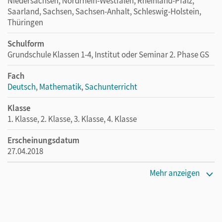
Niedersachsen, Nordrhein-Westfalen, Rheinland-Pfalz,
Saarland, Sachsen, Sachsen-Anhalt, Schleswig-Holstein,
Thüringen
Schulform
Grundschule Klassen 1-4, Institut oder Seminar 2. Phase GS
Fach
Deutsch
,
Mathematik
,
Sachunterricht
Klasse
1. Klasse, 2. Klasse, 3. Klasse, 4. Klasse
Erscheinungsdatum
27.04.2018
Maße
Mehr anzeigen
Länge: 29,7 cm, Breite: 21 cm, Höhe: 0,5 cm
Verlag
Cornelsen Pädagogik