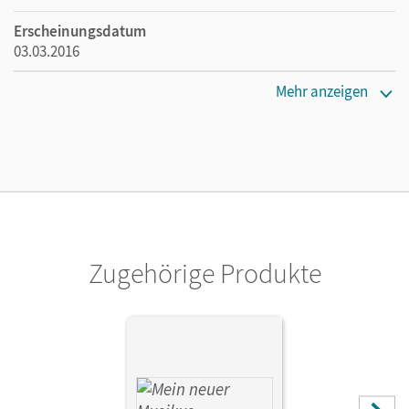
Erscheinungsdatum
03.03.2016
Maße
Mehr anzeigen
Länge: 29,7 cm, Breite: 21 cm, Höhe: 0,2 cm
Verlag
Cornelsen: VWV
Herausgeber/-in
Hoffmann, Sonja
Zugehörige Produkte
Autor/-in
Gläser, Anja-Maria; Boss, Anne; Hoffmann, Sonja