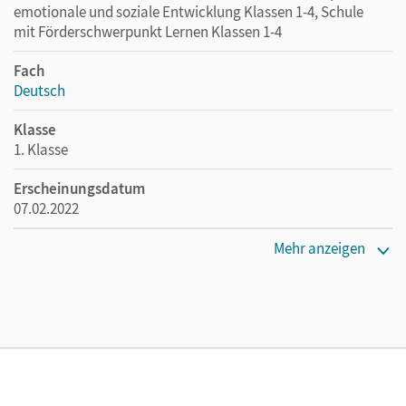
emotionale und soziale Entwicklung Klassen 1-4, Schule
mit Förderschwerpunkt Lernen Klassen 1-4
Fach
Deutsch
Klasse
1. Klasse
Erscheinungsdatum
07.02.2022
Maße
Mehr anzeigen
Länge: 26,5 cm, Breite: 19,3 cm, Höhe: 1,3 cm
Verlag
Cornelsen Verlag
Autor/-in
Pfitzner, Sabine; Knöfler, Andrea; Lemke, Liane; Hoffmann,
Mariona; Materka, Ines; Förster, Katharina; Haugwitz,