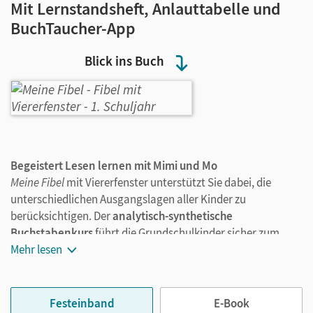
Mit Lernstandsheft, Anlauttabelle und
BuchTaucher-App
Blick ins Buch
Begeistert Lesen lernen mit Mimi und Mo
Meine Fibel
mit Viererfenster unterstützt Sie dabei, die
unterschiedlichen Ausgangslagen aller Kinder zu
berücksichtigen. Der
analytisch-synthetische
Buchstabenkurs
führt die Grundschulkinder sicher zum
Lernerfolg. Auf den leichten Seiten hilft die
Mehr lesen
Silbenfärbung
der Lesetexte bei der Segmentierung und erleichtert
dadurch das Lesen. Differenzierte Aufgabenstellungen sowie
motivierende Lesetexte geben Impulse zur
Festeinband
E-Book