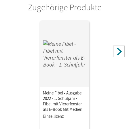
Zugehörige Produkte
Solveig; Junghänel, Katrin; Piehler, Marlene
Meine Fibel • Ausgabe
2022 · 1. Schuljahr •
Fibel mit Viererfenster
als E-Book Mit Medien
Einzellizenz