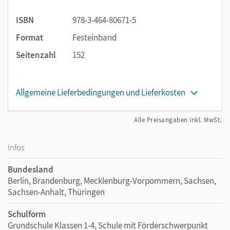
weiterführenden Lesen und zur Differenzierung
ISBN
978-3-464-80671-5
genutzt werden
Die Lernentwicklung im Blick:
Das „Das kann ich
Format
Festeinband
schon“-Heft mit Lernstandstests zu jedem
Seitenzahl
152
Fibelabschnitt und Lobaufklebern
Mit Medien umgehen:
Die Inhalte der Fibel führen
verstärkt an das Thema Medienkompetenz heran
Allgemeine Lieferbedingungen und Lieferkosten
Alle Preisangaben inkl. MwSt.
Infos
Bundesland
Berlin, Brandenburg, Mecklenburg-Vorpommern, Sachsen,
Sachsen-Anhalt, Thüringen
Schulform
Grundschule Klassen 1-4, Schule mit Förderschwerpunkt